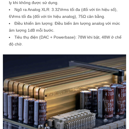
ly khi không được sử dụng.
Ngõ ra Analog XLR: 3.32Vrms tối đa (đối với tín hiệu số),
6Vrms tối đa (đối với tín hiệu analog), 75Ω cân bằng.
Điều khiển âm lượng: Điều biến âm lượng analog với mức
âm lượng 1dB mỗi bước.
Tiêu thụ điện (DAC + Powerbase): 78W khi bật, 48W ở chế
độ chờ.