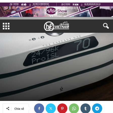
AMPLI & NGUỒN PHÁT
NGUỒN PHÁT DIGITAL
Bởi
Bảo Quyên
-
04/06/2024
Chia sẻ