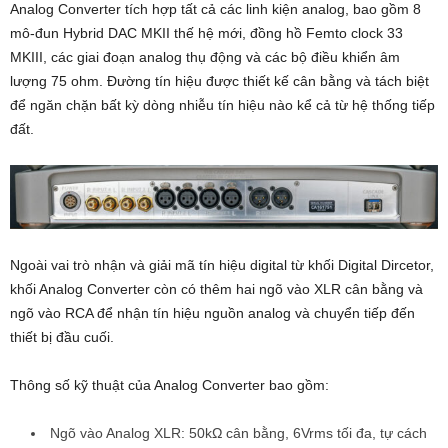
Analog Converter tích hợp tất cả các linh kiện analog, bao gồm 8
mô-đun Hybrid DAC MKII thế hệ mới, đồng hồ Femto clock 33
MKIII, các giai đoạn analog thụ động và các bộ điều khiển âm
lượng 75 ohm. Đường tín hiệu được thiết kế cân bằng và tách biệt
để ngăn chặn bất kỳ dòng nhiễu tín hiệu nào kể cả từ hệ thống tiếp
đất.
Ngoài vai trò nhận và giải mã tín hiệu digital từ khối Digital Dircetor,
khối Analog Converter còn có thêm hai ngõ vào XLR cân bằng và
ngõ vào RCA để nhận tín hiệu nguồn analog và chuyển tiếp đến
thiết bị đầu cuối.
Thông số kỹ thuật của Analog Converter bao gồm:
Ngõ vào Analog XLR: 50kΩ cân bằng, 6Vrms tối đa, tự cách