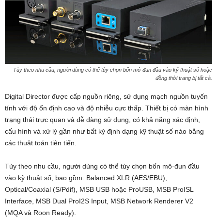
Tùy theo nhu cầu, người dùng có thể tùy chọn bốn mô-đun đầu vào kỹ thuật số hoặc
đồng thời trang bị tất cả.
Digital Director được cấp nguồn riêng, sử dụng mạch nguồn tuyến
tính với độ ổn định cao và độ nhiễu cực thấp. Thiết bị có màn hình
trạng thái trực quan và dễ dàng sử dụng, có khả năng xác định,
cấu hình và xử lý gần như bất kỳ định dạng kỹ thuật số nào bằng
các thuật toán tiên tiến.
Tùy theo nhu cầu, người dùng có thể tùy chọn bốn mô-đun đầu
vào kỹ thuật số, bao gồm: Balanced XLR (AES/EBU),
Optical/Coaxial (S/Pdif), MSB USB hoặc ProUSB, MSB ProISL
Interface, MSB Dual ProI2S Input, MSB Network Renderer V2
(MQA và Roon Ready).