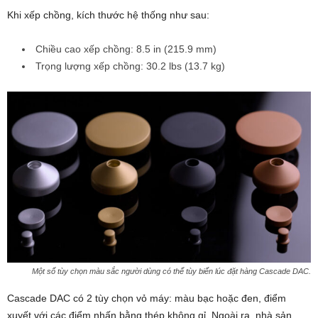
Khi xếp chồng, kích thước hệ thống như sau:
Chiều cao xếp chồng: 8.5 in (215.9 mm)
Trọng lượng xếp chồng: 30.2 lbs (13.7 kg)
Một số tùy chọn màu sắc người dùng có thể tùy biến lúc đặt hàng Cascade DAC.
Cascade DAC có 2 tùy chọn vỏ máy: màu bạc hoặc đen, điểm
xuyết với các điểm nhấn bằng thép không gỉ. Ngoài ra, nhà sản