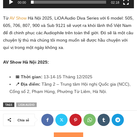
00:00
02:18
Từ
AV Show
Hà Nội 2025, LiOA Audio Diva Series với 6 model: 505,
605, 706, 807, 900 và Sub 9121 sẽ vượt ra khỏi lãnh thổ Việt Nam
để đi chinh phục các Audiophile trên toàn thế giới. Đó sẽ là một câu
chuyện lý thú mà chúng tôi mong muốn sẽ được hầu chuyện với
quí vị trong một ngày không xa.
AV Show Hà Nội 2025:
📅 Thời gian:
13-14-15 Tháng 12/2025
📍 Địa điểm:
Tầng 2 – Trung tâm Hội nghị Quốc gia (NCC),
Cổng số 2, Phạm Hùng, Phường Từ Liêm, Hà Nội.
TAGS
LIOA AUDIO
Chia sẻ