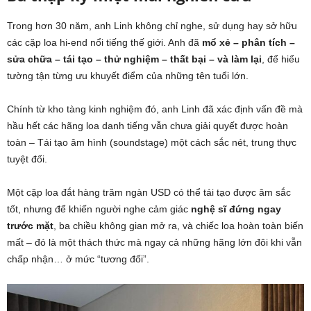
Trong hơn 30 năm, anh Linh không chỉ nghe, sử dụng hay sở hữu
các cặp loa hi-end nổi tiếng thế giới. Anh đã
mổ xẻ – phân tích –
sửa chữa – tái tạo – thử nghiệm – thất bại – và làm lại
, để hiểu
tường tận từng ưu khuyết điểm của những tên tuổi lớn.
Chính từ kho tàng kinh nghiệm đó, anh Linh đã xác định vấn đề mà
hầu hết các hãng loa danh tiếng vẫn chưa giải quyết được hoàn
toàn – Tái tạo âm hình (soundstage) một cách sắc nét, trung thực
tuyệt đối.
Một cặp loa đắt hàng trăm ngàn USD có thể tái tạo được âm sắc
tốt, nhưng để khiến người nghe cảm giác
nghệ sĩ đứng ngay
trước mặt
, ba chiều không gian mở ra, và chiếc loa hoàn toàn biến
mất – đó là một thách thức mà ngay cả những hãng lớn đôi khi vẫn
chấp nhận… ở mức “tương đối”.