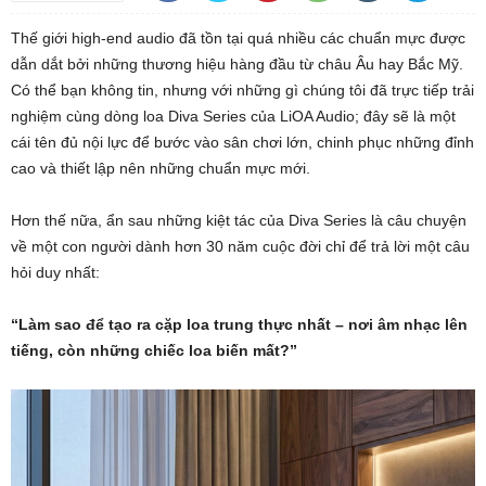
Thế giới high-end audio đã tồn tại quá nhiều các chuẩn mực được
dẫn dắt bởi những thương hiệu hàng đầu từ châu Âu hay Bắc Mỹ.
Có thể bạn không tin, nhưng với những gì chúng tôi đã trực tiếp trải
nghiệm cùng dòng loa Diva Series của LiOA Audio; đây sẽ là một
cái tên đủ nội lực để bước vào sân chơi lớn, chinh phục những đỉnh
cao và thiết lập nên những chuẩn mực mới.
Hơn thế nữa, ẩn sau những kiệt tác của Diva Series là câu chuyện
về một con người dành hơn 30 năm cuộc đời chỉ để trả lời một câu
hỏi duy nhất:
“Làm sao để tạo ra cặp loa trung thực nhất – nơi âm nhạc lên
tiếng, còn những chiếc loa biến mất?”