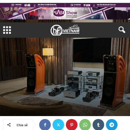
TRIỂN LÃM
TRIỂN LÃM TRONG NƯỚC
TAY CHƠI
TAY CHƠI VIỆT NAM
Bởi
Quỳnh Như
-
02/12/2025
Chia sẻ