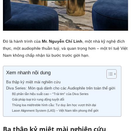
Đó là hành trình của
Mr. Nguyễn Chí Linh
, một nhà kỹ nghệ đích
thực, một audiophile thuần tuý, và quan trọng hơn – một trí tuệ Việt
Nam không chấp nhận lùi bước trước giới hạn.
Xem nhanh nội dung
Ba thập kỷ miệt mài nghiên cứu
Diva Series: Món quà dành cho các Audiophile trên toàn thế giới
Bộ phân tần hiệu suất cao – “Trái tim” của Diva Series
Giải pháp loại trừ rung động tuyệt đối
Thùng loa mid/treble hình cầu: Tư duy âm học vượt thời đại
Laser Alignment System (LAS) – Việt Nam tiên phong thế giới
Ba thập kỷ miệt mài nghiên cứu