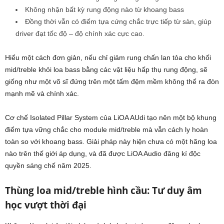
Không nhận bất kỳ rung động nào từ khoang bass
Đồng thời vẫn có điểm tựa cứng chắc trực tiếp từ sàn, giúp
driver đạt tốc độ – độ chính xác cực cao.
Hiểu một cách đơn giản, nếu chỉ giảm rung chấn lan tỏa cho khối
mid/treble khỏi loa bass bằng các vật liệu hấp thụ rung động, sẽ
giống như một võ sĩ đứng trên một tấm đệm mềm không thể ra đòn
mạnh mẽ và chính xác.
Cơ chế Isolated Pillar System của LiOA AUdi tạo nên một bộ khung
điểm tựa vững chắc cho module mid/treble mà vẫn cách ly hoàn
toàn so với khoang bass. Giải pháp này hiện chưa có một hãng loa
nào trên thế giới áp dụng, và đã được LiOA Audio đăng kí độc
quyền sáng chế năm 2025.
Thùng loa mid/treble hình cầu: Tư duy âm
học vượt thời đại