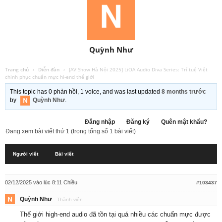
Quỳnh Như
Trang chủ
›
Diễn đàn
›
[AV Show Hà Nội 2025] LiOA Audio Diva Series: Trí tuệ Việt
chinh phục chuẩn mực hi-end thế giới
This topic has 0 phản hồi, 1 voice, and was last updated
8 months trước
by
Quỳnh Như
.
Đăng nhập
Đăng ký
Quên mật khẩu?
Đang xem bài viết thứ 1 (trong tổng số 1 bài viết)
Người viết
Bài viết
02/12/2025 vào lúc 8:11 Chiều
#103437
Quỳnh Như
Thành viên
Thế giới high-end audio đã tồn tại quá nhiều các chuẩn mực được