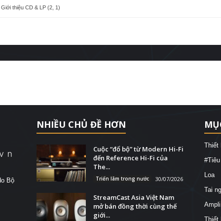
Giới thiệu CD & LP (2, 1)
NHIỀU CHỦ ĐỀ HƠN
MỤ
Thiết
Cuộc “đổ bộ” từ Modern Hi-Fi
đến Reference Hi-Fi của
#Tiêu
The...
Loa
Triển lãm trong nước
30/07/2026
do Bộ
Tai n
StreamCast Asia Việt Nam
Ampli
mở bán đồng thời cùng thế
giới...
Thiết