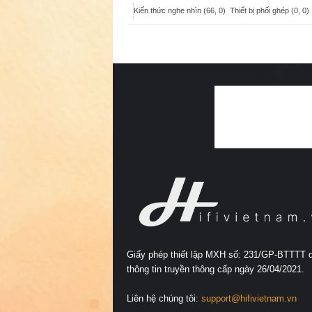
Kiến thức nghe nhìn (66, 0)
Thiết bị phối ghép (0, 0)
Giấy phép thiết lập MXH số: 231/GP-BTTTT 
thông tin truyền thông cấp ngày 26/04/2021.
Liên hệ chúng tôi:
support@hifivietnam.vn