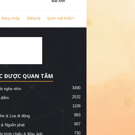
Mai Anh
Đăng nhập
Đăng ký
Quên mật khẩu?
C ĐƯỢC QUAN TÂM
3490
 bị nghe nhìn
2532
 điểm
1109
983
ghe & Loa đi động
907
 & Nguồn phát
730
 bị trình chiếu & Máy ảnh