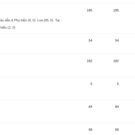
185
185
ây dẫn & Phụ kiện (6, 0)
Loa (85, 0)
Tai
hiếu (2, 0)
54
54
182
182
5
5
84
84
68
69