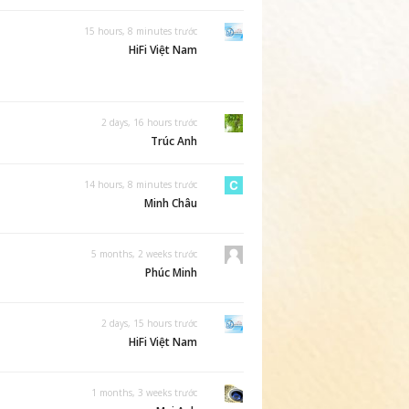
15 hours, 8 minutes trước
HiFi Việt Nam
2 days, 16 hours trước
Trúc Anh
14 hours, 8 minutes trước
Minh Châu
5 months, 2 weeks trước
Phúc Minh
2 days, 15 hours trước
HiFi Việt Nam
1 months, 3 weeks trước