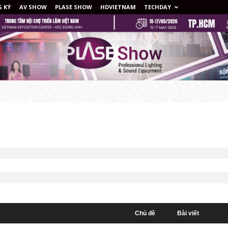
 KÝ
AV SHOW
PLASE SHOW
HDVIETNAM
TECHDAY
Chủ đề
Bài viết