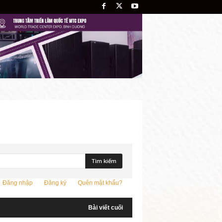
Đăng nhập
Đăng ký
Quên mật khẩu?
Bài viết cuối