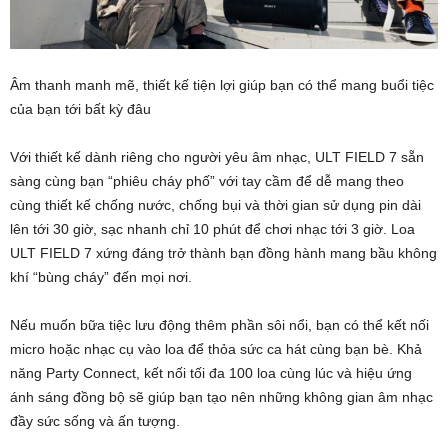
Âm thanh manh mẽ, thiết kế tiện lợi giúp bạn có thể mang buổi tiệc
của bạn tới bất kỳ đâu
Với thiết kế dành riêng cho người yêu âm nhạc, ULT FIELD 7 sẵn
sàng cùng bạn “phiêu cháy phố” với tay cầm để dễ mang theo
cùng thiết kế chống nước, chống bụi và thời gian sử dụng pin dài
lên tới 30 giờ, sạc nhanh chỉ 10 phút để chơi nhạc tới 3 giờ. Loa
ULT FIELD 7 xứng đáng trở thành bạn đồng hành mang bầu không
khí “bùng cháy” đến mọi nơi.
Nếu muốn bữa tiệc lưu động thêm phần sôi nổi, bạn có thể kết nối
micro hoặc nhạc cụ vào loa để thỏa sức ca hát cùng bạn bè. Khả
năng Party Connect, kết nối tối đa 100 loa cùng lúc và hiệu ứng
ánh sáng đồng bộ sẽ giúp bạn tạo nên những không gian âm nhạc
đầy sức sống và ấn tượng.