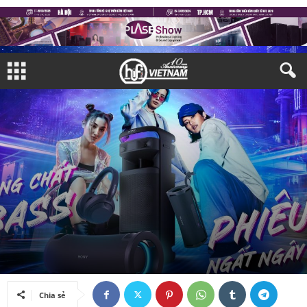
TRIỂN LÃM
TRIỂN LÃM TRONG NƯỚC
Bởi
Quang Huy
-
04/09/2024
Chia sẻ