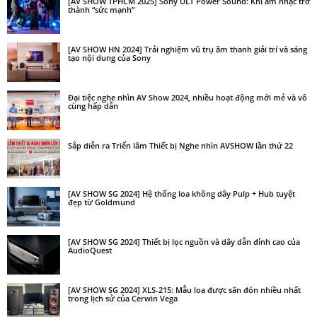
[AV SHOW TPHCM 2025] Sony ULT Power Sound: Khi âm nhạc trở
thành “sức mạnh”
[AV SHOW HN 2024] Trải nghiệm vũ trụ âm thanh giải trí và sáng
tạo nội dung của Sony
Đại tiệc nghe nhìn AV Show 2024, nhiều hoạt động mới mẻ và vô
cùng hấp dẫn
Sắp diễn ra Triển lãm Thiết bị Nghe nhìn AVSHOW lần thứ 22
[AV SHOW SG 2024] Hệ thống loa không dây Pulp + Hub tuyệt
đẹp từ Goldmund
[AV SHOW SG 2024] Thiết bị lọc nguồn và dây dẫn đỉnh cao của
AudioQuest
[AV SHOW SG 2024] XLS-215: Mẫu loa được săn đón nhiều nhất
trong lịch sử của Cerwin Vega