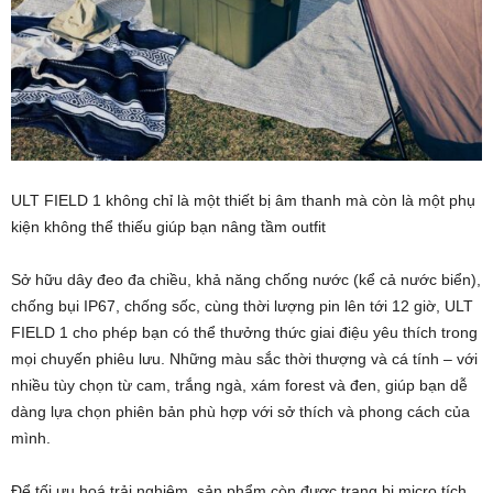
ULT FIELD 1 không chỉ là một thiết bị âm thanh mà còn là một phụ
kiện không thể thiếu giúp bạn nâng tầm outfit
Sở hữu dây đeo đa chiều, khả năng chống nước (kể cả nước biển),
chống bụi IP67, chống sốc, cùng thời lượng pin lên tới 12 giờ, ULT
FIELD 1 cho phép bạn có thể thưởng thức giai điệu yêu thích trong
mọi chuyến phiêu lưu. Những màu sắc thời thượng và cá tính – với
nhiều tùy chọn từ cam, trắng ngà, xám forest và đen, giúp bạn dễ
dàng lựa chọn phiên bản phù hợp với sở thích và phong cách của
mình.
Để tối ưu hoá trải nghiệm, sản phẩm còn được trang bị micro tích