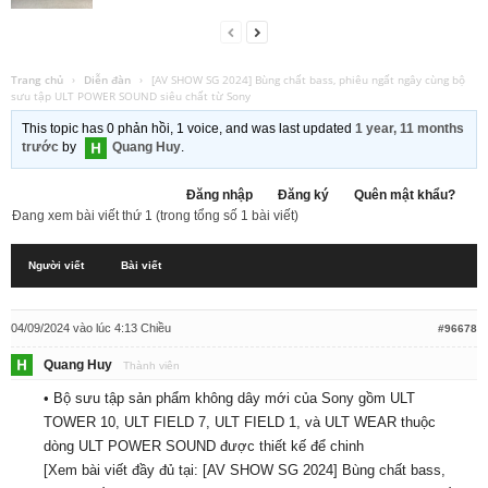
Trang chủ
›
Diễn đàn
›
[AV SHOW SG 2024] Bùng chất bass, phiêu ngất ngây cùng bộ
sưu tập ULT POWER SOUND siêu chất từ Sony
This topic has 0 phản hồi, 1 voice, and was last updated
1 year, 11 months
trước
by
Quang Huy
.
Đăng nhập
Đăng ký
Quên mật khẩu?
Đang xem bài viết thứ 1 (trong tổng số 1 bài viết)
Người viết
Bài viết
04/09/2024 vào lúc 4:13 Chiều
#96678
Quang Huy
Thành viên
• Bộ sưu tập sản phẩm không dây mới của Sony gồm ULT
TOWER 10, ULT FIELD 7, ULT FIELD 1, và ULT WEAR thuộc
dòng ULT POWER SOUND được thiết kế để chinh
[Xem bài viết đầy đủ tại:
[AV SHOW SG 2024] Bùng chất bass,