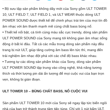
• Bộ sưu tập sản phẩm không dây mới của Sony gồm ULT TOWER
10, ULT FIELD 7, ULT FIELD 1, và ULT WEAR thuộc dòng ULT
POWER SOUND được thiết kế để chinh phục trái tim của mọi tín đồ
âm nhạc với âm thanh mạnh mẽ cùng chất bass bùng nổ.
• Thiết kế nổi bật, cá tính cùng màu sắc cực trendy, dòng sản phẩm
ULT POWER SOUND của Sony mang tới không gian âm nhạc sống
động ở bất kì đâu. Tất cả các mẫu trong dòng sản phẩm này đều
trang bị nút ULT, giúp tăng cường âm bass lên tức thì, mang đến
trải nghiệm âm nhạc đột phá với các chế độ bass khác nhau.
• Tương tự các dòng sản phẩm khác của Sony, dòng sản phẩm
ULT POWER SOUND tập trung vào công nghệ, khả năng tương
thích và thời lượng pin dài ấn tượng để mọi cuộc vui của bạn trọn
vẹn, không bị gián đoạn.
ULT TOWER 10 – BÙNG CHẤT BASS, NỔ CUỘC VUI
Sản phẩm ULT TOWER 10 mới của Sony sẽ ngay lập tức biến ngôi
nhà của bạn trở thành trung tâm tiệc tùng. Chỉ với 1 nút bấm ULT,