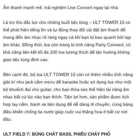
Âm thanh mạnh mẽ, trải nghiệm Live Concert ngay tại nhà
Là trợ thủ đắc lực cho những buổi tiệc tùng – ULT TOWER 10 có
thể phát hiện tiếng ồn và tự động thay đổi cài đặt âm thanh để
mang đến âm nhạc rõ ràng ngay cả khi bạn bị bao quanh bởi tạp
âm khác. Đồng thời, loa còn trang bị tính năng Party Connect, có
khả năng liên kết tối đa 100 loa tương thích để tận hưởng không
gian tiệc tùng đỉnh cao.
Bên cạnh đó, bộ loa ULT TOWER 10 còn có thêm nhiều tính năng
giải trí như jack cắm micro để karaoke hoặc sử dụng loa như một
bộ khuếch đại cho guitar, cho bạn thỏa sức thể hiện tài năng âm
nhạc bất cứ lúc nào bạn thích. Tiện lợi hơn, sản phẩm được tích
hợp tay nắm, bánh xe tiện dụng để dễ dàng di chuyển, cùng bảng
điều khiển chống tia nước giúp cuộc vui thăng hoa ở bất cứ nơi
đâu.
ULT FIELD 7: BÙNG CHẤT BASS, PHIÊU CHÁY PHỐ