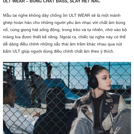
ULT WEAR – BÙNG CHẤT BASS, SLAY HẾT NẤC
Mẫu tai nghe không dây chống ồn ULT WEAR sẽ là một mảnh
ghép hoàn hảo cho những người yêu âm nhạc với chất âm bùng
nổ, cùng giọng hát sống động, trong trẻo và tự nhiên, nhờ vào bộ
màng loa được thiết kế riêng. Ngoài ra, chiếc tai nghe này có thể
dễ dàng điều chỉnh những sắc thái âm trầm khác nhau qua nút
bấm ULT giúp người dùng điều chỉnh chất âm theo ý thích.