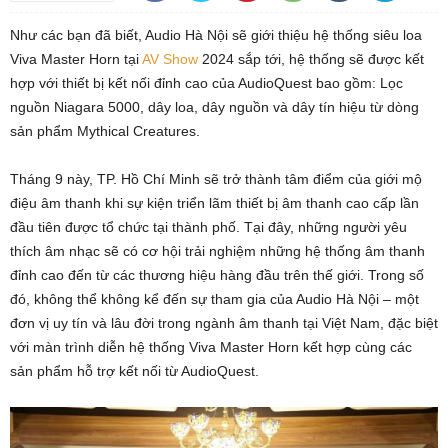
Như các bạn đã biết, Audio Hà Nội sẽ giới thiệu hệ thống siêu loa
Viva Master Horn tại
AV Show
2024 sắp tới, hệ thống sẽ được kết
hợp với thiết bị kết nối đỉnh cao của AudioQuest bao gồm: Lọc
nguồn Niagara 5000, dây loa, dây nguồn và dây tín hiệu từ dòng
sản phẩm Mythical Creatures.
Tháng 9 này, TP. Hồ Chí Minh sẽ trở thành tâm điểm của giới mộ
điệu âm thanh khi sự kiện triển lãm thiết bị âm thanh cao cấp lần
đầu tiên được tổ chức tại thành phố. Tại đây, những người yêu
thích âm nhạc sẽ có cơ hội trải nghiệm những hệ thống âm thanh
đỉnh cao đến từ các thương hiệu hàng đầu trên thế giới. Trong số
đó, không thể không kể đến sự tham gia của Audio Hà Nội – một
đơn vị uy tín và lâu đời trong ngành âm thanh tại Việt Nam, đặc biệt
với màn trình diễn hệ thống Viva Master Horn kết hợp cùng các
sản phẩm hỗ trợ kết nối từ AudioQuest.