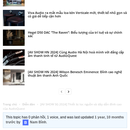
Viva Audio ra mắt mẫu loa kèn Verticale mới, thiết kế nhỏ gọn và
có giá dễ tiếp cận hơn
Hegel D50 DAC “The Raven”: Biểu tượng của trí tuệ và sự chính
xác
[AV SHOW HN 2024] Cùng Audio Hà Nội hoà mình với đẳng cấp
âm thanh tinh tế từ AudioQuest
[AV SHOW HN 2024] Wilson Benesch Eminence: Đỉnh cao nghệ
thuật âm thanh Anh Quốc
Trang chủ
›
Diễn đàn
›
[AV SHOW SG 2024] Thiết bị lọc nguồn và dây dẫn đỉnh cao
của AudioQuest
This topic has 0 phản hồi, 1 voice, and was last updated
1 year, 10 months
trước
by
Nam Bình
.