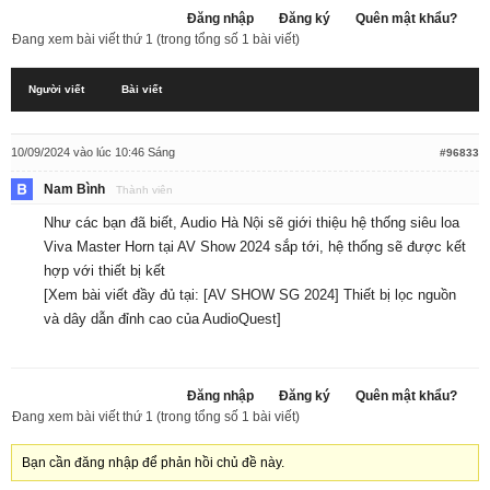
Đăng nhập
Đăng ký
Quên mật khẩu?
Đang xem bài viết thứ 1 (trong tổng số 1 bài viết)
Người viết
Bài viết
10/09/2024 vào lúc 10:46 Sáng
#96833
Nam Bình
Thành viên
Như các bạn đã biết, Audio Hà Nội sẽ giới thiệu hệ thống siêu loa
Viva Master Horn tại AV Show 2024 sắp tới, hệ thống sẽ được kết
hợp với thiết bị kết
[Xem bài viết đầy đủ tại:
[AV SHOW SG 2024] Thiết bị lọc nguồn
và dây dẫn đỉnh cao của AudioQuest
]
Đăng nhập
Đăng ký
Quên mật khẩu?
Đang xem bài viết thứ 1 (trong tổng số 1 bài viết)
Bạn cần đăng nhập để phản hồi chủ đề này.