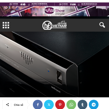
THIẾT BỊ NGHE NHÌN
DÂY DẪN & PHỤ KIỆN
TRIỂN LÃM
TRIỂN LÃM TRONG NƯỚC
Bởi
Nam Bình
-
10/09/2024
Chia sẻ