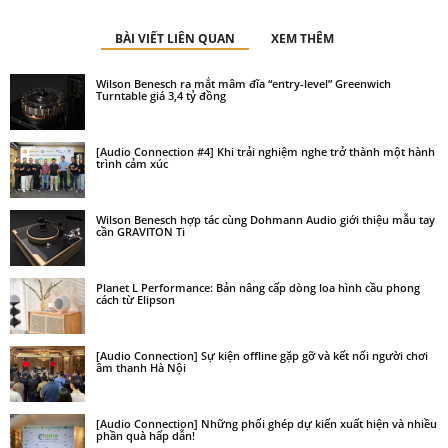
BÀI VIẾT LIÊN QUAN
XEM THÊM
Wilson Benesch ra mắt mâm đĩa “entry-level” Greenwich
Turntable giá 3,4 tỷ đồng
[Audio Connection #4] Khi trải nghiệm nghe trở thành một hành
trình cảm xúc
Wilson Benesch hợp tác cùng Dohmann Audio giới thiệu mẫu tay
cần GRAVITON Ti
Planet L Performance: Bản nâng cấp dòng loa hình cầu phong
cách từ Elipson
[Audio Connection] Sự kiện offline gặp gỡ và kết nối người chơi
âm thanh Hà Nội
[Audio Connection] Những phối ghép dự kiến xuất hiện và nhiều
phần quà hấp dẫn!