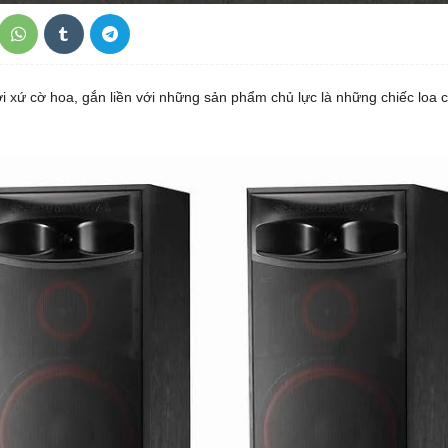
ời xứ cờ hoa, gắn liền với những sản phẩm chủ lực là những chiếc loa