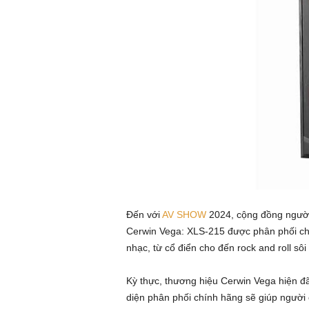
ứ
c
n
g
h
e
n
Đến với
AV SHOW
2024, cộng đồng người
h
Cerwin Vega: XLS-215 được phân phối ch
nhạc, từ cổ điển cho đến rock and roll sôi
ì
Kỳ thực, thương hiệu Cerwin Vega hiện đ
n
diện phân phối chính hãng sẽ giúp người c