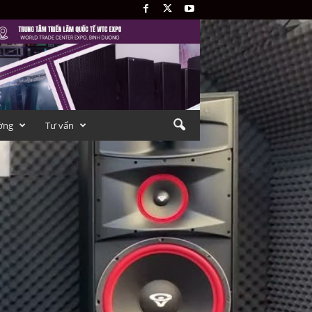
ờng
Tư vấn