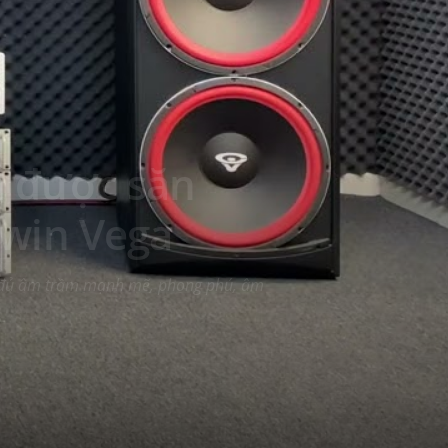
a được săn
rwin Vega
y đủ âm trầm mạnh mẽ, phong phú, âm