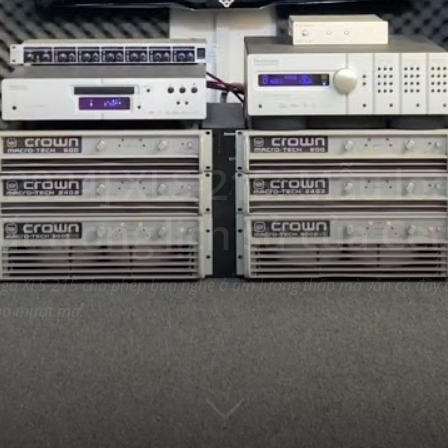
M TRONG NƯỚC
2024] XLS-215: Mẫu lo
t trong lịch sử của Ce
Vega XLS-215 cho phép bạn nghe ở âm lượng thấp mà vẫn có đầ
ao mượt mà.