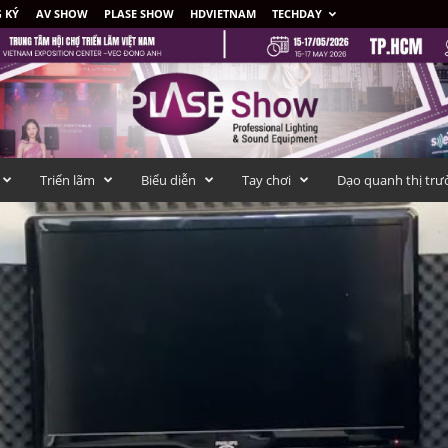
 KÝ
AV SHOW
PLASE SHOW
HDVIETNAM
TECHDAY
Triển lãm
Biểu diễn
Tay chơi
Dạo quanh thị trư