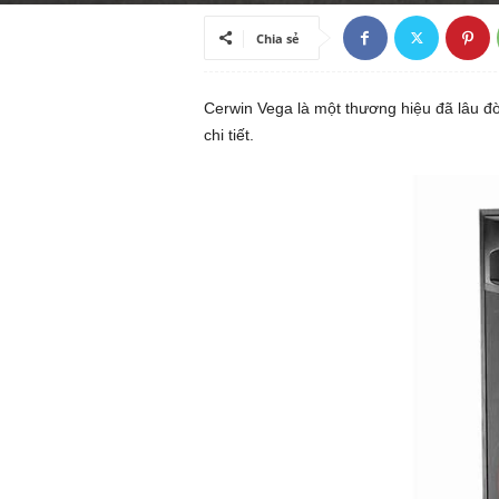
ã
Chia sẻ
h
Cerwin Vega là một thương hiệu đã lâu đ
ộ
chi tiết.
i
k
i
ế
n
t
h