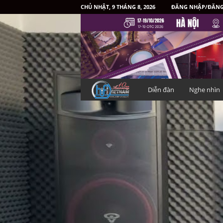
CHỦ NHẬT, 9 THÁNG 8, 2026
ĐĂNG NHẬP/ĐĂNG
H
Diễn đàn
Nghe nhìn
i
f
i
V
i
ệ