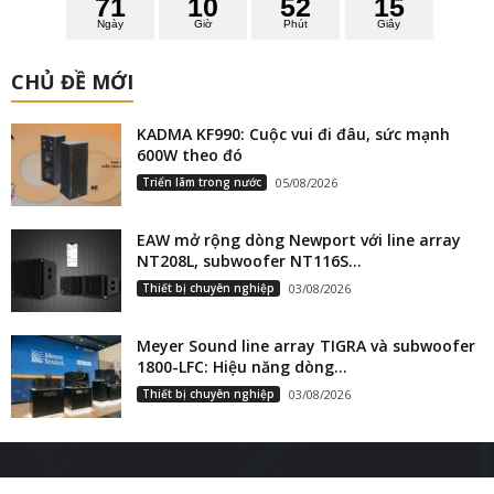
7
1
1
0
5
2
1
4
5
Ngày
Giờ
Phút
Giây
CHỦ ĐỀ MỚI
KADMA KF990: Cuộc vui đi đâu, sức mạnh
600W theo đó
Triển lãm trong nước
05/08/2026
EAW mở rộng dòng Newport với line array
NT208L, subwoofer NT116S...
Thiết bị chuyên nghiệp
03/08/2026
Meyer Sound line array TIGRA và subwoofer
1800-LFC: Hiệu năng dòng...
Thiết bị chuyên nghiệp
03/08/2026