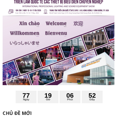
7
7
1
9
0
6
5
0
1
Ngày
Giờ
Phút
Giây
CHỦ ĐỀ MỚI