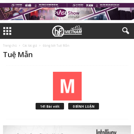
Trang chủ
Các tác giả
Đăng bởi Tuệ Mẫn
Tuệ Mẫn
141 Bài viết
0 BÌNH LUẬN