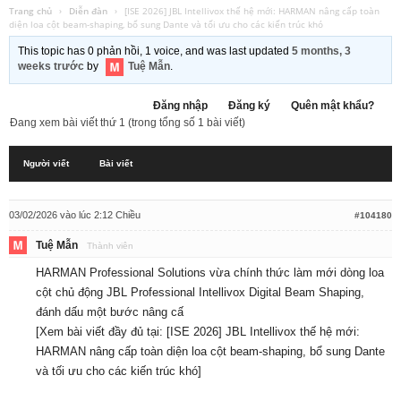
Trang chủ
›
Diễn đàn
›
[ISE 2026] JBL Intellivox thế hệ mới: HARMAN nâng cấp toàn
diện loa cột beam-shaping, bổ sung Dante và tối ưu cho các kiến trúc khó
This topic has 0 phản hồi, 1 voice, and was last updated
5 months, 3
weeks trước
by
Tuệ Mẫn
.
Đăng nhập
Đăng ký
Quên mật khẩu?
Đang xem bài viết thứ 1 (trong tổng số 1 bài viết)
Người viết
Bài viết
03/02/2026 vào lúc 2:12 Chiều
#104180
Tuệ Mẫn
Thành viên
HARMAN Professional Solutions vừa chính thức làm mới dòng loa
cột chủ động JBL Professional Intellivox Digital Beam Shaping,
đánh dấu một bước nâng cấ
[Xem bài viết đầy đủ tại:
[ISE 2026] JBL Intellivox thế hệ mới:
HARMAN nâng cấp toàn diện loa cột beam-shaping, bổ sung Dante
và tối ưu cho các kiến trúc khó
]