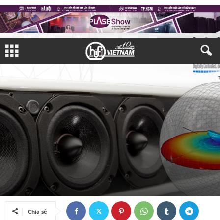
THIẾT BỊ CHUYÊN NGHIỆP
Bởi
Tuệ Mẫn
-
03/02/2026
Chia sẻ