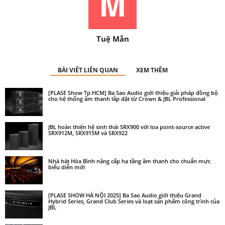
Tuệ Mẫn
BÀI VIẾT LIÊN QUAN
XEM THÊM
[PLASE Show Tp.HCM] Ba Sao Audio giới thiệu giải pháp đồng bộ
cho hệ thống âm thanh lắp đặt từ Crown & JBL Professional
JBL hoàn thiện hệ sinh thái SRX900 với loa point-source active
SRX912M, SRX915M và SRX922
Nhà hát Hòa Bình nâng cấp hạ tầng âm thanh cho chuẩn mực
biểu diễn mới
[PLASE SHOW HÀ NỘI 2025] Ba Sao Audio giới thiệu Grand
Hybrid Series, Grand Club Series và loạt sản phẩm công trình của
JBL