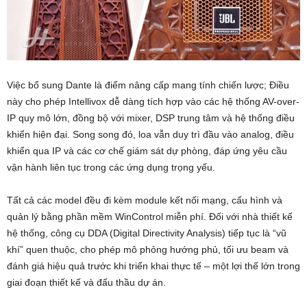
Việc bổ sung Dante là điểm nâng cấp mang tính chiến lược; Điều
này cho phép Intellivox dễ dàng tích hợp vào các hệ thống AV-over-
IP quy mô lớn, đồng bộ với mixer, DSP trung tâm và hệ thống điều
khiển hiện đại. Song song đó, loa vẫn duy trì đầu vào analog, điều
khiển qua IP và các cơ chế giám sát dự phòng, đáp ứng yêu cầu
vận hành liên tục trong các ứng dụng trọng yếu.
Tất cả các model đều đi kèm module kết nối mạng, cấu hình và
quản lý bằng phần mềm WinControl miễn phí. Đối với nhà thiết kế
hệ thống, công cụ DDA (Digital Directivity Analysis) tiếp tục là “vũ
khí” quen thuộc, cho phép mô phỏng hướng phủ, tối ưu beam và
đánh giá hiệu quả trước khi triển khai thực tế – một lợi thế lớn trong
giai đoạn thiết kế và đấu thầu dự án.