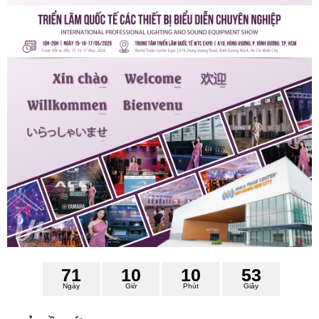
7
1
1
0
1
0
5
3
Ngày
Giờ
Phút
Giây