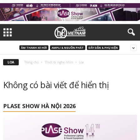
ÂM THANH XE HƠI
AMPLI & NGUỒN PHÁT
DÂY DẪN & PHỤ KIỆN
LOA
Trang chủ
Thiết bị nghe nhìn
Loa
Không có bài viết để hiển thị
PLASE SHOW HÀ NỘI 2026