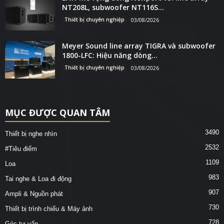
NT208L, subwoofer NT116S...
Thiết bị chuyên nghiệp
03/08/2026
Meyer Sound line array TIGRA và subwoofer
1800-LFC: Hiệu năng dòng...
Thiết bị chuyên nghiệp
03/08/2026
MỤC ĐƯỢC QUAN TÂM
3490
Thiết bị nghe nhìn
2532
#Tiêu điểm
1109
Loa
983
Tai nghe & Loa đi động
907
Ampli & Nguồn phát
730
Thiết bị trình chiếu & Máy ảnh
728
Góc tư vấn