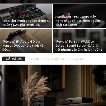
Astell&Kern PS10 DAP: Máy
Jadis Electronics ngược dòng xu
nghe nhạc Hi-Res kiêm nguồn
hướng DAC giá rẻ với JS5...
phát Streamer
[Review] iFi Audio GO bar
[Review] Ferrum WANDLA
Kensei: DAC dongle thiết kế
GoldenSound Edition DAC: Chi
độc...
tiết nhưng vẫn ấm áp lạ thường
GIẢI MÃ DAC
Trang chủ
Thiết bị nghe nhìn
Giải mã DAC