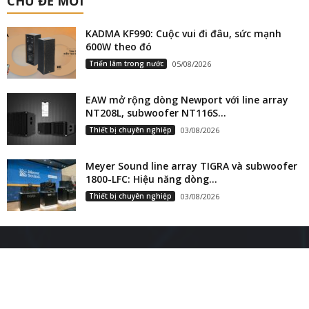
CHỦ ĐỀ MỚI
KADMA KF990: Cuộc vui đi đâu, sức mạnh
600W theo đó
Triển lãm trong nước
05/08/2026
EAW mở rộng dòng Newport với line array
NT208L, subwoofer NT116S...
Thiết bị chuyên nghiệp
03/08/2026
Meyer Sound line array TIGRA và subwoofer
1800-LFC: Hiệu năng dòng...
Thiết bị chuyên nghiệp
03/08/2026