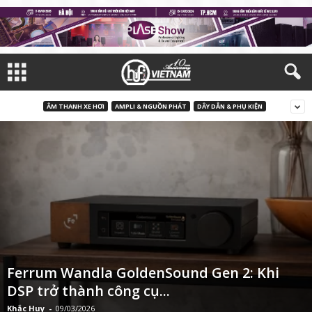
ÂM THANH XE HƠI
AMPLI & NGUỒN PHÁT
DÂY DẪN & PHỤ KIỆN
Ferrum Wandla GoldenSound Gen 2: Khi
DSP trở thành công cụ...
Khắc Huy
-
09/03/2026