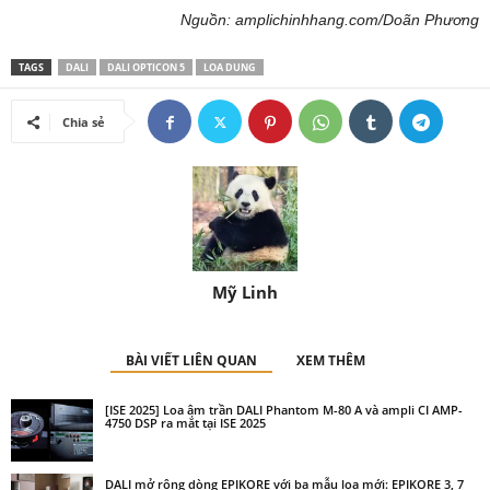
Nguồn: amplichinhhang.com/Doãn Phương
TAGS
DALI
DALI OPTICON 5
LOA DUNG
Chia sẻ
Mỹ Linh
BÀI VIẾT LIÊN QUAN
XEM THÊM
[ISE 2025] Loa âm trần DALI Phantom M-80 A và ampli CI AMP-
4750 DSP ra mắt tại ISE 2025
DALI mở rộng dòng EPIKORE với ba mẫu loa mới: EPIKORE 3, 7