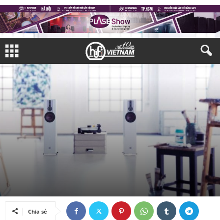
#TIÊU ĐIỂM
THIẾT BỊ NGHE NHÌN
LOA
Bởi
Mỹ Linh
-
23/03/2020
Chia sẻ