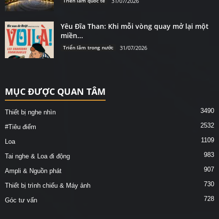
Triển lãm quốc tế
31/07/2026
Yêu Đĩa Than: Khi mỗi vòng quay mở lại một
miền...
Triển lãm trong nước
31/07/2026
MỤC ĐƯỢC QUAN TÂM
3490
Thiết bị nghe nhìn
2532
#Tiêu điểm
1109
Loa
983
Tai nghe & Loa đi động
907
Ampli & Nguồn phát
730
Thiết bị trình chiếu & Máy ảnh
728
Góc tư vấn