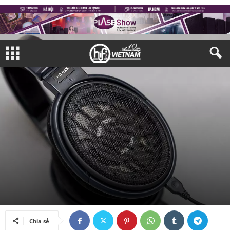
#TIÊU ĐIỂM
THIẾT BỊ NGHE NHÌN
TAI NGHE & LOA ĐI ĐỘNG
Bởi
Gia Hưng
-
26/02/2018
Chia sẻ