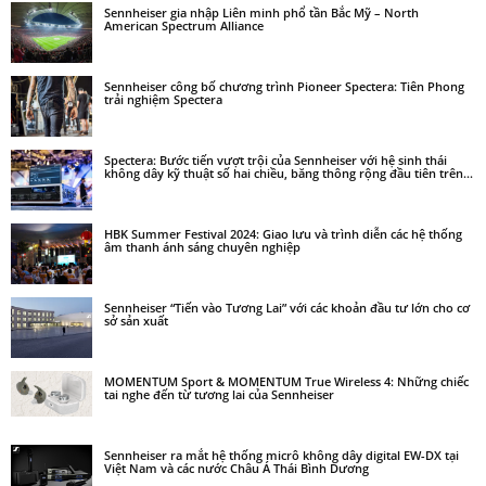
Sennheiser gia nhập Liên minh phổ tần Bắc Mỹ – North
American Spectrum Alliance
Sennheiser công bố chương trình Pioneer Spectera: Tiên Phong
trải nghiệm Spectera
Spectera: Bước tiến vượt trội của Sennheiser với hệ sinh thái
không dây kỹ thuật số hai chiều, băng thông rộng đầu tiên trên...
HBK Summer Festival 2024: Giao lưu và trình diễn các hệ thống
âm thanh ánh sáng chuyên nghiệp
Sennheiser “Tiến vào Tương Lai” với các khoản đầu tư lớn cho cơ
sở sản xuất
MOMENTUM Sport & MOMENTUM True Wireless 4: Những chiếc
tai nghe đến từ tương lai của Sennheiser
Sennheiser ra mắt hệ thống micrô không dây digital EW-DX tại
Việt Nam và các nước Châu Á Thái Bình Dương