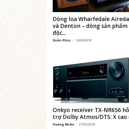
t
Dòng loa Wharfedale Aireda
N
và Denton – dòng sản phẩm
độc...
a
Xuân Phúc
-
16/04/2018
m
–
M
ạ
n
Onkyo receiver TX-NR656 h
g
trợ Dolby Atmos/DTS: X cao 
Hoàng Nhân
-
27/03/2018
x