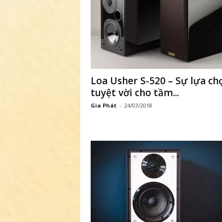
ứ
c
n
g
Loa Usher S-520 – Sự lựa ch
tuyệt vời cho tầm...
h
Gia Phát
-
24/03/2018
e
n
h
ì
n