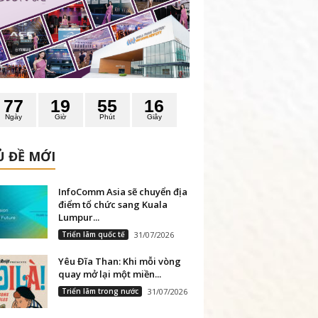
7
7
1
9
5
5
1
5
6
Ngày
Giờ
Phút
Giây
 ĐỀ MỚI
InfoComm Asia sẽ chuyển địa
điểm tổ chức sang Kuala
Lumpur...
Triển lãm quốc tế
31/07/2026
Yêu Đĩa Than: Khi mỗi vòng
quay mở lại một miền...
Triển lãm trong nước
31/07/2026