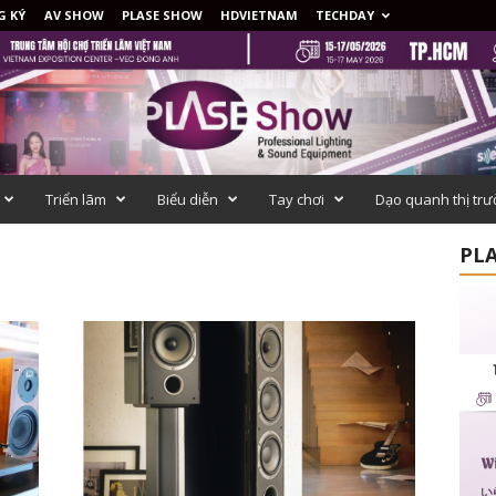
G KÝ
AV SHOW
PLASE SHOW
HDVIETNAM
TECHDAY
Triển lãm
Biểu diễn
Tay chơi
Dạo quanh thị tr
PLA