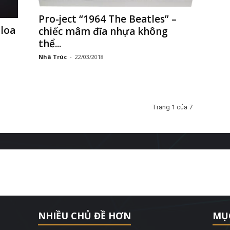
Pro-ject “1964 The Beatles” –
 loa
chiếc mâm đĩa nhựa không
thể...
Nhã Trúc
-
22/03/2018
Trang 1 của 7
NHIỀU CHỦ ĐỀ HƠN
MỤ