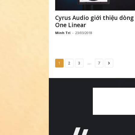
Cyrus Audio giới thiệu dòng
One Linear
Minh Trí
-
23/03/2018
...
1
2
3
7