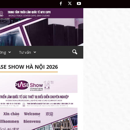
ường
Tư vấn
SE SHOW HÀ NỘI 2026