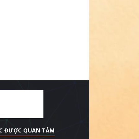
C ĐƯỢC QUAN TÂM