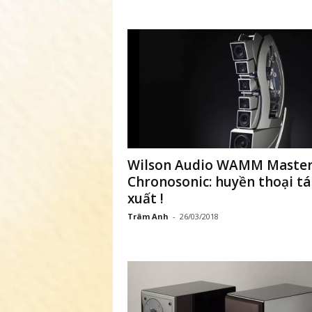
ã
h
ộ
i
k
Wilson Audio WAMM Maste
i
Chronosonic: huyền thoại tá
xuất !
ế
Trâm Anh
-
26/03/2018
n
t
h