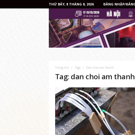
THỨ BẢY, 8 THÁNG 8, 2026
ĐĂNG NHẬP/ĐĂNG
Trang chủ
Tags
Dan choi am thanh
Tag: dan choi am thanh