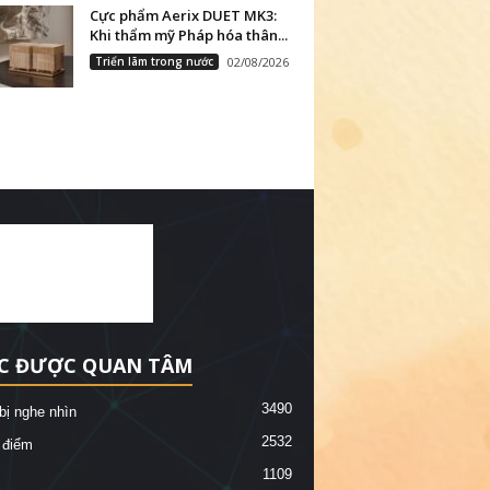
Cực phẩm Aerix DUET MK3:
Khi thẩm mỹ Pháp hóa thân...
Triển lãm trong nước
02/08/2026
C ĐƯỢC QUAN TÂM
3490
 bị nghe nhìn
2532
 điểm
1109