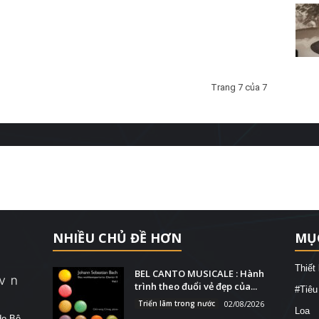
Trang 7 của 7
NHIỀU CHỦ ĐỀ HƠN
MỤ
Thiết
BEL CANTO MUSICALE : Hành
trình theo đuổi vẻ đẹp của...
#Tiêu
Triển lãm trong nước
02/08/2026
Loa
do Bộ