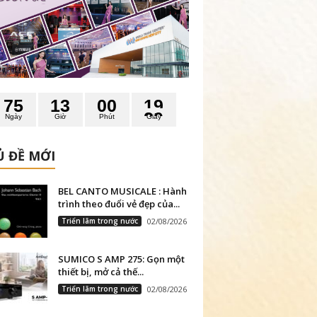
7
5
1
3
0
0
1
9
Ngày
Giờ
Phút
Giây
 ĐỀ MỚI
BEL CANTO MUSICALE : Hành
trình theo đuổi vẻ đẹp của...
Triển lãm trong nước
02/08/2026
SUMICO S AMP 275: Gọn một
thiết bị, mở cả thế...
Triển lãm trong nước
02/08/2026