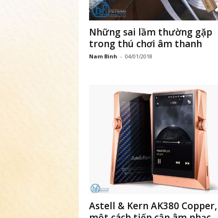
Những sai lầm thường gặp
trong thú chơi âm thanh
Nam Bình
-
04/01/2018
Astell & Kern AK380 Copper,
một cách tiếp cận âm nhạc...