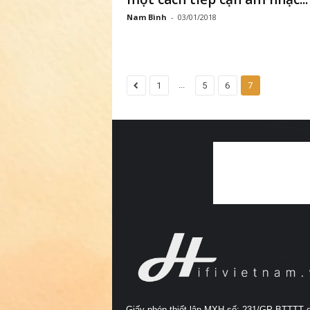
Nam Bình
-
03/01/2018
...
1
5
6
7
Giấy phép thiết lập MXH số: 231/GP-BTTTT 