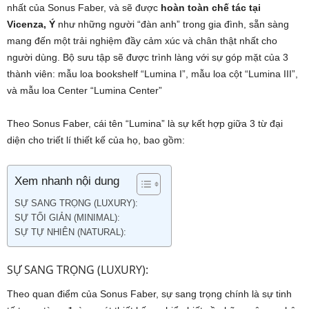
nhất của Sonus Faber, và sẽ được
hoàn toàn chế tác tại
Vicenza, Ý
như những người “đàn anh” trong gia đình, sẵn sàng
mang đến một trải nghiệm đầy cảm xúc và chân thật nhất cho
người dùng. Bộ sưu tập sẽ được trình làng với sự góp mặt của 3
thành viên: mẫu loa bookshelf “Lumina I”, mẫu loa cột “Lumina III”,
và mẫu loa Center “Lumina Center”
Theo Sonus Faber, cái tên “Lumina” là sự kết hợp giữa 3 từ đại
diện cho triết lí thiết kế của họ, bao gồm:
Xem nhanh nội dung
SỰ SANG TRỌNG (LUXURY):
SỰ TỐI GIẢN (MINIMAL):
SỰ TỰ NHIÊN (NATURAL):
SỰ SANG TRỌNG (LUXURY):
Theo quan điểm của Sonus Faber, sự sang trọng chính là sự tinh