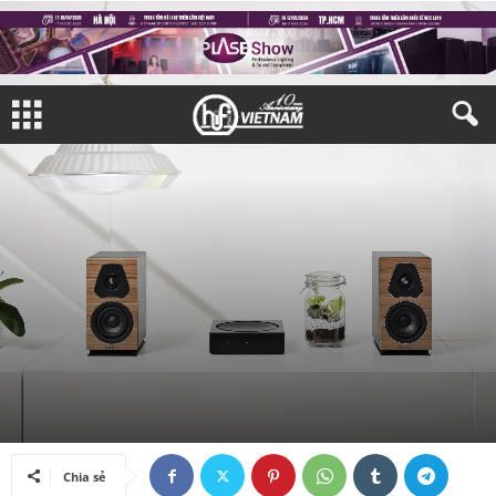
THIẾT BỊ NGHE NHÌN
LOA
Bởi
Khánh Hà
-
09/09/2020
Chia sẻ