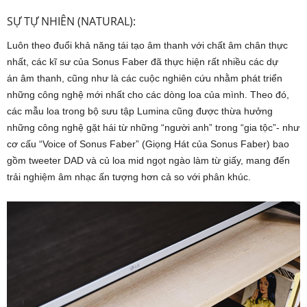
SỰ TỰ NHIÊN (NATURAL):
Luôn theo đuổi khả năng tái tạo âm thanh với chất âm chân thực
nhất, các kĩ sư của Sonus Faber đã thực hiện rất nhiều các dự
án âm thanh, cũng như là các cuộc nghiên cứu nhằm phát triển
những công nghệ mới nhất cho các dòng loa của mình. Theo đó,
các mẫu loa trong bộ sưu tập Lumina cũng được thừa hưởng
những công nghệ gặt hái từ những “người anh” trong “gia tộc”- như
cơ cấu “Voice of Sonus Faber” (Giọng Hát của Sonus Faber) bao
gồm tweeter DAD và củ loa mid ngọt ngào làm từ giấy, mang đến
trải nghiệm âm nhạc ấn tượng hơn cả so với phân khúc.