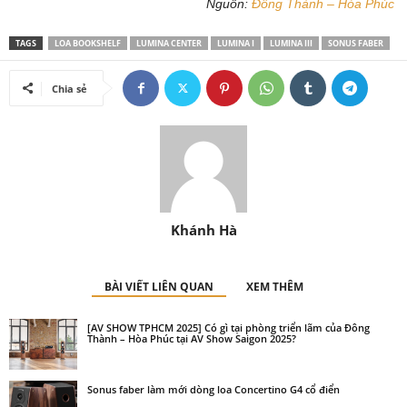
Nguồn:
Đông Thành – Hòa Phúc
TAGS
LOA BOOKSHELF
LUMINA CENTER
LUMINA I
LUMINA III
SONUS FABER
Chia sẻ
Khánh Hà
BÀI VIẾT LIÊN QUAN
XEM THÊM
[AV SHOW TPHCM 2025] Có gì tại phòng triển lãm của Đông
Thành – Hòa Phúc tại AV Show Saigon 2025?
Sonus faber làm mới dòng loa Concertino G4 cổ điển