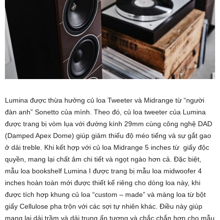
Lumina được thừa hưởng củ loa Tweeter và Midrange từ “người
đàn anh” Sonetto của mình. Theo đó, củ loa tweeter của Lumina
được trang bị vòm lụa với đường kính 29mm cùng công nghệ DAD
(Damped Apex Dome) giúp giảm thiểu độ méo tiếng và sự gắt gao
ở dải treble. Khi kết hợp với củ loa Midrange 5 inches từ giấy độc
quyền, mang lại chất âm chi tiết và ngọt ngào hơn cả. Đặc biệt,
mẫu loa bookshelf Lumina I được trang bị mẫu loa midwoofer 4
inches hoàn toàn mới được thiết kế riêng cho dòng loa này, khi
được tích hợp khung củ loa “custom – made” và màng loa từ bột
giấy Cellulose pha trộn với các sợi tự nhiên khác. Điều này giúp
mang lại dải trầm và dải trung ấn tượng và chắc chắn hơn cho mẫu