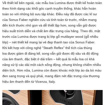
Về thiết kế bên ngoài, các mẫu loa Lumina được thiết kế hoàn toàn
theo hình dạng các khối góc cạnh truyền thống, khác hẳn hoàn
toàn so với những bộ sưu tập khác. Điều này đã được các kĩ sư
của Sonus Faber nghiên cứu và tính toán từ trước, nhằm mang
đến kích thước nhỏ gọn và dễ thiết lập hơn, song vẫn giữ được
hiệu suất trình diễn và chất âm đặc trưng của hãng. Theo đó, mặt
trước của Lumina được trang bị lớp gỗ mutilayer wood (gỗ nhiều
lớp) – nét thiết kế mang lại vẻ đẹp thanh tao của Sonus Faber.
Khi kết hợp với công nghệ “Steath Reflex” thể tích của thùng
loa được giảm đi đáng kể, song vẫn giữ được độ sâu và độ động
của âm thanh, đặc biệt ở dải trầm – kết quả là mẫu loa có khả
năng xử lý các dải một cách sống động, nhưng không chiếm nhiều
diện tích. Hơn nữa, Lumina còn được khoác một lớp áo da bò màu
đen sang trọng và quý phái, mang đậm nét đặc trưng của thương
hiệu âm thanh đến từ Vicenza, Italy.