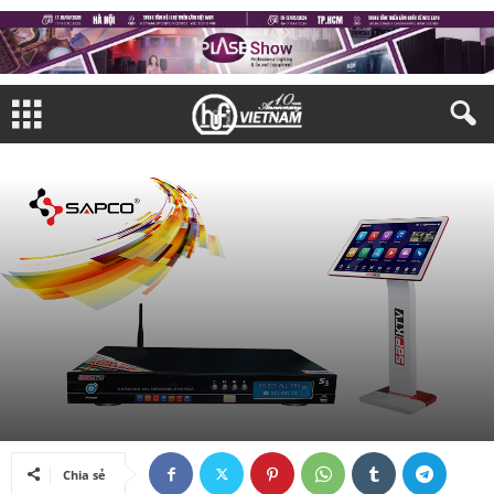
THIẾT BỊ NGHE NHÌN
TRIỂN LÃM
TRIỂN LÃM TRONG NƯỚC
Bởi
Quang Huy
-
16/05/2023
Chia sẻ