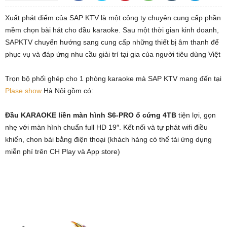
Xuất phát điểm của SAP KTV là một công ty chuyên cung cấp phần
mềm chọn bài hát cho đầu karaoke. Sau một thời gian kinh doanh,
SAPKTV chuyển hướng sang cung cấp những thiết bị âm thanh để
phục vụ và đáp ứng nhu cầu giải trí tại gia của người tiêu dùng Việt
Trọn bộ phối ghép cho 1 phòng karaoke mà SAP KTV mang đến tại
Plase show
Hà Nội gồm có:
Đầu KARAOKE liền màn hình S6-PRO
ổ cứng 4TB
tiện lợi, gọn
nhẹ với màn hình chuẩn full HD 19″. Kết nối và tự phát wifi điều
khiển, chon bài bằng điện thoại (khách hàng có thể tải ứng dụng
miễn phí trên CH Play và App store)