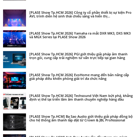
[PLASE Show Tp.HCM 2026] Công ty cổ phần thiết bị sự kiện Pro
AVL trình diễn hệ sinh thái chiếu sáng và hiển thị...
[PLASE Show Tp.HCM 2026] Yamaha ra mắt DXR MK3, DXS MK3
và MGX Series tại PLASE Show 2026
[PLASE Show Tp.HCM 2026] PGI giới thiệu giải pháp âm thanh
trọn gói, cung cấp trải nghiệm tư vấn trực tiếp tại gian hàng
[PLASE Show Tp.HCM 2026] EvoHome mang đến bản nâng cấp
giải pháp điều khiển phòng giải trí đa chức năng
[PLASE Show Tp.HCM 2026] Techsound Việt Nam bứt phá, khẳng
định vị thế tại triển lãm âm thanh chuyên nghiệp hàng đầu
[PLASE Show Tp.HCM] Ba Sao Audio giới thiệu giải pháp đồng bộ
cho hệ thống âm thanh lắp đặt từ Crown & JBL Professional