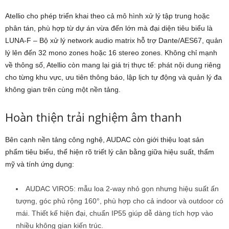
Atellio cho phép triển khai theo cả mô hình xử lý tập trung hoặc
phân tán, phù hợp từ dự án vừa đến lớn mà đại diện tiêu biểu là
LUNA-F – Bộ xử lý network audio matrix hỗ trợ Dante/AES67, quản
lý lên đến 32 mono zones hoặc 16 stereo zones. Không chỉ mạnh
về thông số, Atellio còn mang lại giá trị thực tế: phát nội dung riêng
cho từng khu vực, ưu tiên thông báo, lập lịch tự động và quản lý đa
không gian trên cùng một nền tảng.
Hoàn thiện trải nghiệm âm thanh
Bên cạnh nền tảng công nghệ, AUDAC còn giới thiệu loạt sản
phẩm tiêu biểu, thể hiện rõ triết lý cân bằng giữa hiệu suất, thẩm
mỹ và tính ứng dụng:
AUDAC VIRO5: mẫu loa 2-way nhỏ gọn nhưng hiệu suất ấn
tượng, góc phủ rộng 160°, phù hợp cho cả indoor và outdoor có
mái. Thiết kế hiện đại, chuẩn IP55 giúp dễ dàng tích hợp vào
nhiều không gian kiến trúc.