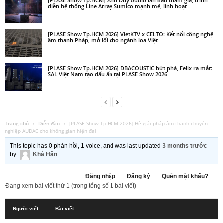
[PLASE Show Tp.HCM] Anh Duy Audio lần đầu tham gia, trình
diễn hệ thống Line Array Sumico mạnh mẽ, linh hoạt
[PLASE Show Tp.HCM 2026] VietKTV x CELTO: Kết nối công nghệ
âm thanh Pháp, mở lối cho ngành loa Việt
[PLASE Show Tp.HCM 2026] DBACOUSTIC bứt phá, Felix ra mắt:
SAL Việt Nam tạo dấu ấn tại PLASE Show 2026
Trang chủ
›
Diễn đàn
›
[PLASE Show Tp.HCM 2026] Hệ giải pháp âm thanh chuyên
nghiệp AUDAC cho không gian hiện đại
This topic has 0 phản hồi, 1 voice, and was last updated
3 months trước
by
Khả Hân
.
Đăng nhập
Đăng ký
Quên mật khẩu?
Đang xem bài viết thứ 1 (trong tổng số 1 bài viết)
Người viết
Bài viết