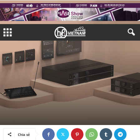
TRIỂN LÃM
TRIỂN LÃM TRONG NƯỚC
Bởi
Khả Hân
-
27/04/2026
Chia sẻ