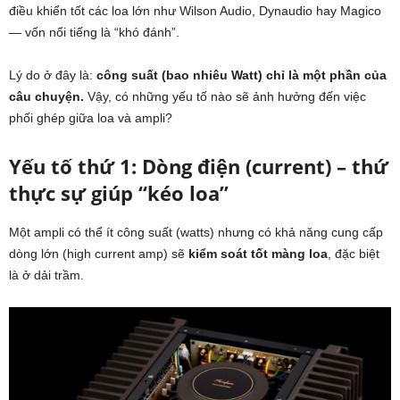
điều khiển tốt các loa lớn như Wilson Audio, Dynaudio hay Magico
— vốn nổi tiếng là “khó đánh”.
Lý do ở đây là:
công suất (bao nhiêu Watt) chỉ là một phần của
câu chuyện.
Vậy, có những yếu tố nào sẽ ảnh hưởng đến việc
phối ghép giữa loa và ampli?
Yếu tố thứ 1: Dòng điện (current) – thứ
thực sự giúp “kéo loa”
Một ampli có thể ít công suất (watts) nhưng có khả năng cung cấp
dòng lớn (high current amp) sẽ
kiểm soát tốt màng loa
, đặc biệt
là ở dải trầm.