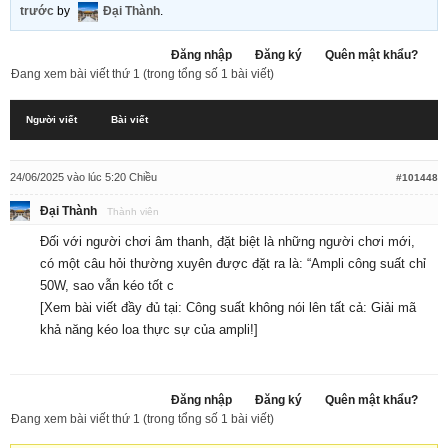
trước
by
Đại Thành
.
Đăng nhập
Đăng ký
Quên mật khẩu?
Đang xem bài viết thứ 1 (trong tổng số 1 bài viết)
Người viết
Bài viết
24/06/2025 vào lúc 5:20 Chiều
#101448
Đại Thành
Thành viên
Đối với người chơi âm thanh, đặt biệt là những người chơi mới,
có một câu hỏi thường xuyên được đặt ra là: “Ampli công suất chỉ
50W, sao vẫn kéo tốt c
[Xem bài viết đầy đủ tại:
Công suất không nói lên tất cả: Giải mã
khả năng kéo loa thực sự của ampli!
]
Đăng nhập
Đăng ký
Quên mật khẩu?
Đang xem bài viết thứ 1 (trong tổng số 1 bài viết)