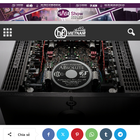
GÓC TƯ VẤN
Bởi
Đại Thành
-
24/06/2025
Chia sẻ