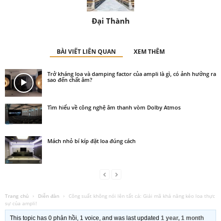
Đại Thành
BÀI VIẾT LIÊN QUAN
XEM THÊM
Trở kháng loa và damping factor của ampli là gì, có ảnh hưởng ra
sao đến chất âm?
Tìm hiểu về công nghệ âm thanh vòm Dolby Atmos
Mách nhỏ bí kíp đặt loa đúng cách
Trang chủ
›
Diễn đàn
›
Công suất không nói lên tất cả: Giải mã khả năng kéo loa thực
sự của ampli!
This topic has 0 phản hồi, 1 voice, and was last updated
1 year, 1 month