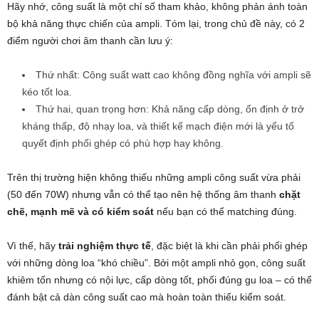
Hãy nhớ, công suất là một chỉ số tham khảo, không phản ánh toàn
bộ khả năng thực chiến của ampli. Tóm lại, trong chủ đề này, có 2
điểm người chơi âm thanh cần lưu ý:
Thứ nhất: Công suất watt cao không đồng nghĩa với ampli sẽ
kéo tốt loa.
Thứ hai, quan trọng hơn: Khả năng cấp dòng, ổn định ở trở
kháng thấp, độ nhạy loa, và thiết kế mạch điện mới là yếu tố
quyết định phối ghép có phù hợp hay không.
Trên thị trường hiện không thiếu những ampli công suất vừa phải
(50 đến 70W) nhưng vẫn có thể tạo nên hệ thống âm thanh
chặt
chẽ, mạnh mẽ và có kiểm soát
nếu bạn có thể matching đúng.
Vì thế, hãy
trải nghiệm thực tế
, đặc biệt là khi cần phải phối ghép
với những dòng loa “khó chiều”.
Bởi một ampli nhỏ gọn, công suất
khiêm tốn nhưng có nội lực, cấp dòng tốt, phối đúng gu loa – có thể
đánh bật cả dàn công suất cao mà hoàn toàn thiếu kiểm soát.