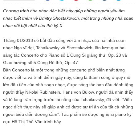
Chương trình hòa nhạc đặc biệt này giúp những người yêu âm
nhạc biết thêm về Dmitry Shostakovich, một trong những nhà soạn
nhạc nổi bật nhất của thế kỷ X
Tháng 01/2018 sẽ bắt đầu cùng với âm nhạc của hai nhà soạn
nhạc Nga vĩ đại, Tchaikovsky và Shostakovich, lần lượt qua hai
sáng tác Concerto cho Piano số 1 Cung Si giáng thứ, Op. 23 và
Giao hưởng số 5 Cung Rê thứ, Op. 47.
Bản Concerto là một trong những concerto phổ biến nhất từng
được viết ra và trình diễn ngày nay, cũng là thành công ở quy mô
lớn đầu tiên của nhà soạn nhạc, được sáng tác ban đầu dành tặng
người thầy Nikolai Rubinstein. Hans von Bülow, người đã nhìn thấy
và tỏ lòng trân trọng trước tài năng của Tchaikovsky, đã viết: “Viên
ngọc đích thực này sẽ giúp anh có được sự tri ân của tất cả những
người biểu diễn dương cầm”. Tác phẩm sẽ được nghệ sĩ piano kỳ
cựu Hồ Thị Thể Vân trình bày.