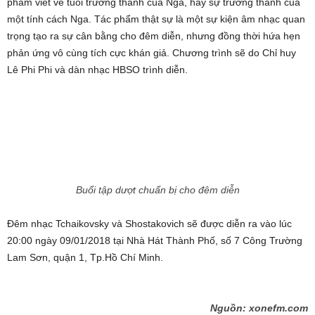
phẩm viết về tuổi trưởng thành của Nga, hay sự trưởng thành của
một tính cách Nga. Tác phẩm thật sự là một sự kiện âm nhạc quan
trọng tạo ra sự cân bằng cho đêm diễn, nhưng đồng thời hứa hẹn
phản ứng vô cùng tích cực khán giả. Chương trình sẽ do Chỉ huy
Lê Phi Phi và dàn nhạc HBSO trình diễn.
Buổi tập dượt chuẩn bị cho đêm diễn
Đêm nhạc Tchaikovsky và Shostakovich sẽ được diễn ra vào lúc
20:00 ngày 09/01/2018 tại Nhà Hát Thành Phố, số 7 Công Trường
Lam Sơn, quận 1, Tp.Hồ Chí Minh.
Nguồn: xonefm.com