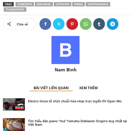
TAGS
CONCERTO
HOA NHAC
LÊ PHI PHI
PIANO
SHOSTAKOVICH
TCHAIKOVSKY
Chia sẻ
Nam Bình
BÀI VIẾT LIÊN QUAN
XEM THÊM
Electro-Voice tổ chức chuỗi hòa nhạc trực tuyến EV Open Mic
Tìm hiểu đàn piano “ma” Yamaha Disklavier Enspire duy nhất tại
Việt Nam