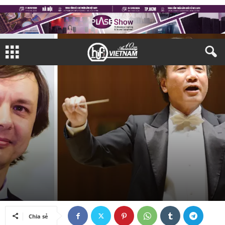
ÂM NHẠC
Bởi
Nam Bình
-
08/01/2018
Chia sẻ