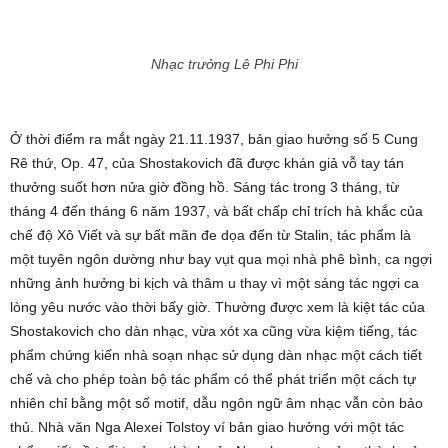
Nhạc trưởng Lê Phi Phi
Ở thời điểm ra mắt ngày 21.11.1937, bản giao hưởng số 5 Cung
Rê thứ, Op. 47, của Shostakovich đã được khán giả vỗ tay tán
thưởng suốt hơn nửa giờ đồng hồ. Sáng tác trong 3 tháng, từ
tháng 4 đến tháng 6 năm 1937, và bất chấp chỉ trích hà khắc của
chế độ Xô Viết và sự bất mãn đe dọa đến từ Stalin, tác phẩm là
một tuyên ngôn dường như bay vụt qua mọi nhà phê bình, ca ngợi
những ảnh hưởng bi kịch và thâm u thay vì một sáng tác ngợi ca
lòng yêu nước vào thời bấy giờ. Thường được xem là kiệt tác của
Shostakovich cho dàn nhạc, vừa xót xa cũng vừa kiệm tiếng, tác
phẩm chứng kiến nhà soạn nhạc sử dụng dàn nhạc một cách tiết
chế và cho phép toàn bộ tác phẩm có thể phát triển một cách tự
nhiên chỉ bằng một số motif, dẫu ngôn ngữ âm nhạc vẫn còn bảo
thủ. Nhà văn Nga Alexei Tolstoy ví bản giao hưởng với một tác