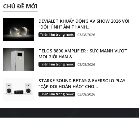
CHỦ ĐỀ MỚI
DEVIALET KHUẤY ĐỘNG AV SHOW 2026 VỚI
“ĐỘI HÌNH” ÂM THANH...
Triển lãm trong nước
03/08/2026
TELOS 8800 AMPLIFIER : SỨC MẠNH VƯỢT
MỌI GIỚI HẠN &...
Triển lãm trong nước
03/08/2026
STARKE SOUND BETA5 & EVERSOLO PLAY:
“CẶP ĐÔI HOÀN HẢO” CHO...
Triển lãm trong nước
03/08/2026