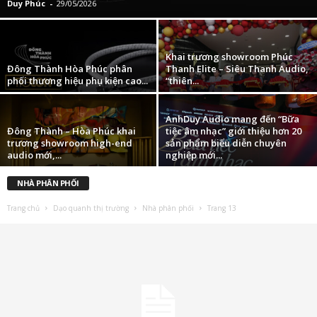
Duy Phúc
-
29/05/2026
Khai trương showroom Phúc
Đông Thành Hòa Phúc phân
Thanh Elite – Siêu Thanh Audio,
phối thương hiệu phụ kiện cao...
“thiên...
AnhDuy Audio mang đến “Bữa
Đông Thành – Hòa Phúc khai
tiệc âm nhạc” giới thiệu hơn 20
trương showroom high-end
sản phẩm biểu diễn chuyên
audio mới,...
nghiệp mới...
NHÀ PHÂN PHỐI
Trang chủ
Dạo quanh thị trường
Nhà phân phối
Trang 13