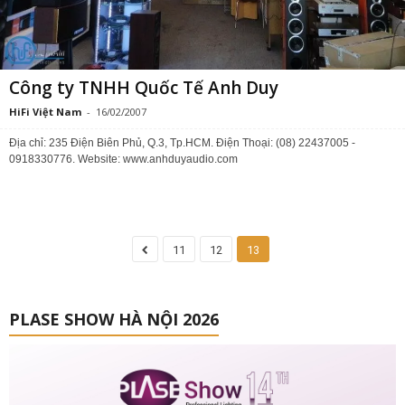
Công ty TNHH Quốc Tế Anh Duy
HiFi Việt Nam
-
16/02/2007
Địa chỉ: 235 Điện Biên Phủ, Q.3, Tp.HCM. Điện Thoại: (08) 22437005 -
0918330776. Website: www.anhduyaudio.com
11
12
13
PLASE SHOW HÀ NỘI 2026