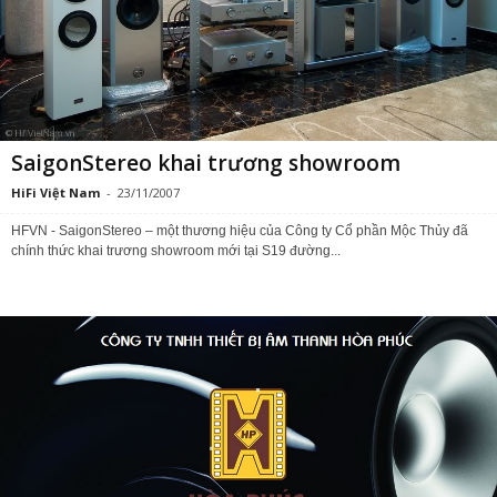
SaigonStereo khai trương showroom
HiFi Việt Nam
-
23/11/2007
HFVN - SaigonStereo – một thương hiệu của Công ty Cổ phần Mộc Thủy đã
chính thức khai trương showroom mới tại S19 đường...