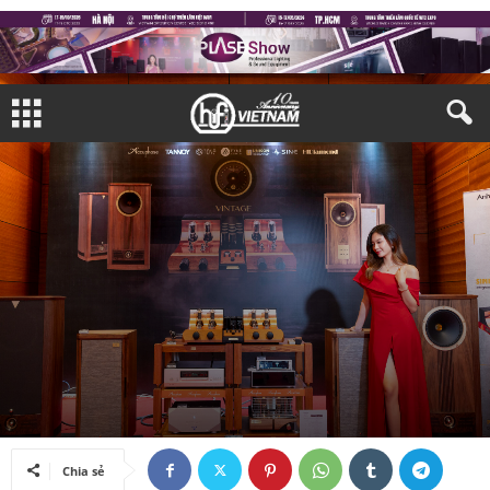
TRIỂN LÃM
TRIỂN LÃM TRONG NƯỚC
Bởi
Thiên Đức
-
16/12/2024
Chia sẻ