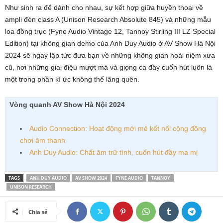
Như sinh ra để dành cho nhau, sự kết hợp giữa huyền thoại về
ampli đèn class A (Unison Research Absolute 845) và những mẫu
loa đồng trục (Fyne Audio Vintage 12, Tannoy Stirling III LZ Special
Edition) tại không gian demo của Anh Duy Audio ở AV Show Hà Nội
2024 sẽ ngay lập tức đưa bạn về những không gian hoài niệm xưa
cũ, nơi những giai điệu mượt mà và giọng ca đầy cuốn hút luôn là
một trong phần kí ức không thể lãng quên.
Vòng quanh AV Show Hà Nội 2024
Audio Connection: Hoạt động mới mẻ kết nối cộng đồng
chơi âm thanh
Anh Duy Audio: Chất âm trữ tình, cuốn hút đầy ma mị
TAGS
ANH DUY AUDIO
AV SHOW 2024
FYNE AUDIO
TANNOY
UNISON RESEARCH
Chia sẻ