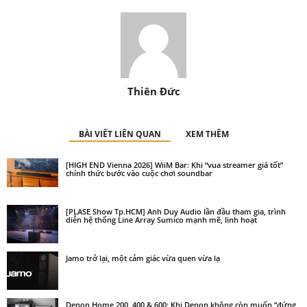
Thiên Đức
BÀI VIẾT LIÊN QUAN
XEM THÊM
[HIGH END Vienna 2026] WiiM Bar: Khi “vua streamer giá tốt”
chính thức bước vào cuộc chơi soundbar
[PLASE Show Tp.HCM] Anh Duy Audio lần đầu tham gia, trình
diễn hệ thống Line Array Sumico mạnh mẽ, linh hoạt
Jamo trở lại, một cảm giác vừa quen vừa lạ
Denon Home 200, 400 & 600: Khi Denon không còn muốn “đứng