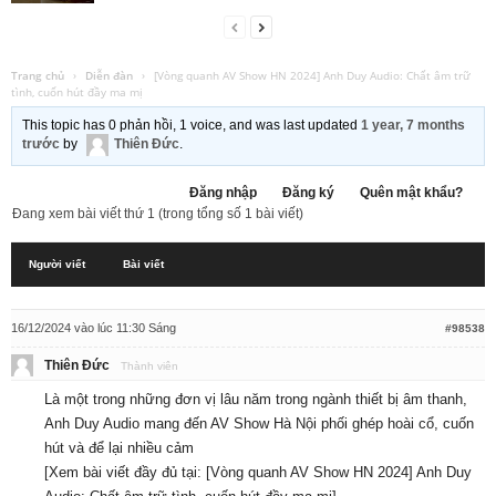
Trang chủ
›
Diễn đàn
›
[Vòng quanh AV Show HN 2024] Anh Duy Audio: Chất âm trữ
tình, cuốn hút đầy ma mị
This topic has 0 phản hồi, 1 voice, and was last updated
1 year, 7 months
trước
by
Thiên Đức
.
Đăng nhập
Đăng ký
Quên mật khẩu?
Đang xem bài viết thứ 1 (trong tổng số 1 bài viết)
Người viết
Bài viết
16/12/2024 vào lúc 11:30 Sáng
#98538
Thiên Đức
Thành viên
Là một trong những đơn vị lâu năm trong ngành thiết bị âm thanh,
Anh Duy Audio mang đến AV Show Hà Nội phối ghép hoài cổ, cuốn
hút và để lại nhiều cảm
[Xem bài viết đầy đủ tại:
[Vòng quanh AV Show HN 2024] Anh Duy