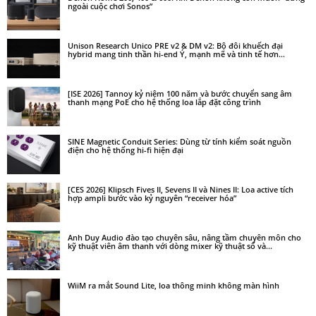
ngoài cuộc chơi Sonos”
Unison Research Unico PRE v2 & DM v2: Bộ đôi khuếch đại
hybrid mang tinh thần hi-end Ý, mạnh mẽ và tinh tế hơn...
[ISE 2026] Tannoy kỷ niệm 100 năm và bước chuyển sang âm
thanh mạng PoE cho hệ thống loa lắp đặt công trình
SINE Magnetic Conduit Series: Dùng từ tính kiểm soát nguồn
điện cho hệ thống hi-fi hiện đại
[CES 2026] Klipsch Fives II, Sevens II và Nines II: Loa active tích
hợp ampli bước vào kỷ nguyên “receiver hóa”
Anh Duy Audio đào tạo chuyên sâu, nâng tầm chuyên môn cho
kỹ thuật viên âm thanh với dòng mixer kỹ thuật số và...
WiiM ra mắt Sound Lite, loa thông minh không màn hình