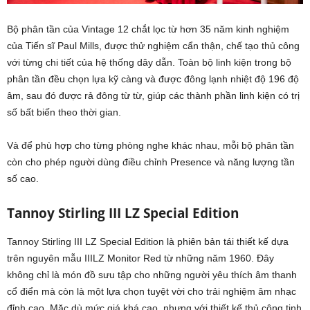
Bộ phân tần của Vintage 12 chắt lọc từ hơn 35 năm kinh nghiệm
của Tiến sĩ Paul Mills, được thử nghiệm cẩn thận, chế tạo thủ công
với từng chi tiết của hệ thống dây dẫn. Toàn bộ linh kiện trong bộ
phân tần đều chọn lựa kỹ càng và được đông lạnh nhiệt độ 196 độ
âm, sau đó được rả đông từ từ, giúp các thành phần linh kiện có trị
số bất biến theo thời gian.
Và để phù hợp cho từng phòng nghe khác nhau, mỗi bộ phân tần
còn cho phép người dùng điều chỉnh Presence và năng lượng tần
số cao.
Tannoy Stirling III LZ Special Edition
Tannoy Stirling III LZ Special Edition là phiên bản tái thiết kế dựa
trên nguyên mẫu IIILZ Monitor Red từ những năm 1960. Đây
không chỉ là món đồ sưu tập cho những người yêu thích âm thanh
cổ điển mà còn là một lựa chọn tuyệt vời cho trải nghiệm âm nhạc
đỉnh cao. Mặc dù mức giá khá cao, nhưng với thiết kế thủ công tinh