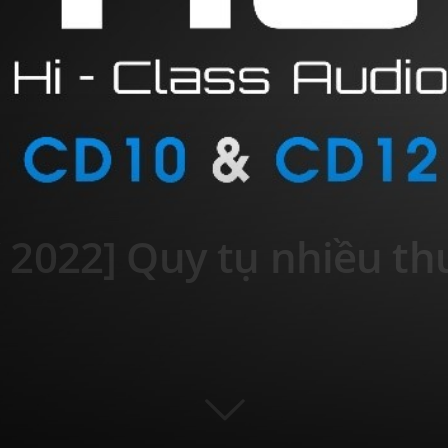
2022] Quy tụ nhiều th