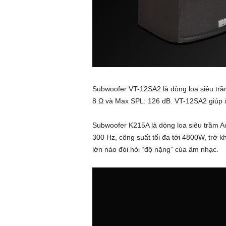
Subwoofer VT-12SA2 là dòng loa siêu trầm
8 Ω và Max SPL: 126 dB. VT-12SA2 giúp âm
Subwoofer K215A là dòng loa siêu trầm Ac
300 Hz, công suất tối đa tới 4800W, trở k
lớn nào đòi hỏi “độ nặng” của âm nhạc.