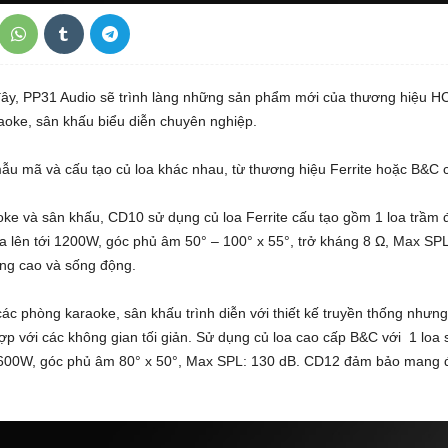
ây, PP31 Audio sẽ trình làng những sản phẩm mới của thương hiệu HC 
aoke, sân khấu biểu diễn chuyên nghiệp.
u mã và cấu tạo củ loa khác nhau, từ thương hiệu Ferrite hoặc B&C 
aoke và sân khấu, CD10 sử dụng củ loa Ferrite cấu tạo gồm 1 loa trầm 
 đa lên tới 1200W, góc phủ âm 50° – 100° x 55°, trở kháng 8 Ω, Max 
ng cao và sống động.
c phòng karaoke, sân khấu trình diễn với thiết kế truyền thống nhưn
 với các không gian tối giản. Sử dụng củ loa cao cấp B&C với 1 loa sub
i 1600W, góc phủ âm 80° x 50°, Max SPL: 130 dB. CD12 đảm bảo mang 