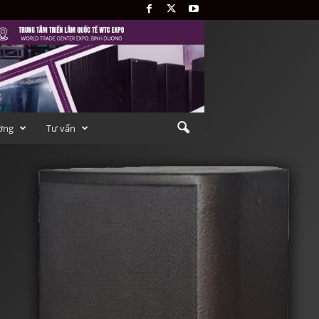
ờng
Tư vấn