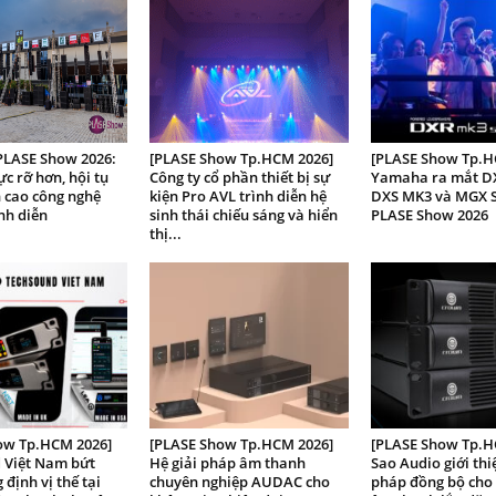
PLASE Show 2026:
[PLASE Show Tp.HCM 2026]
[PLASE Show Tp.H
ực rỡ hơn, hội tụ
Công ty cổ phần thiết bị sự
Yamaha ra mắt D
 cao công nghệ
kiện Pro AVL trình diễn hệ
DXS MK3 và MGX Se
ình diễn
sinh thái chiếu sáng và hiển
PLASE Show 2026
thị...
ow Tp.HCM 2026]
[PLASE Show Tp.HCM 2026]
[PLASE Show Tp.H
 Việt Nam bứt
Hệ giải pháp âm thanh
Sao Audio giới thi
 định vị thế tại
chuyên nghiệp AUDAC cho
pháp đồng bộ cho