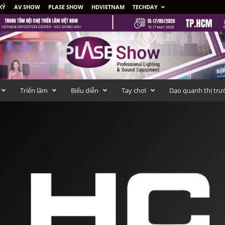
KÝ
AV SHOW
PLASE SHOW
HDVIETNAM
TECHDAY
Triển lãm
Biểu diễn
Tay chơi
Dạo quanh thị trư