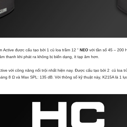
 Active được cấu tạo bởi 1 củ loa trầm 12 “
NEO
với tần số 45 – 200 H
 thanh khi phát ra không bị biến dạng, ít tạp âm hơn.
tive với công năng nổi trội nhất hiện nay. Được cấu tạo bởi 2 củ loa 
háng 8 Ω và Max SPL: 135 dB. Với thông số kỹ thuật này, K215A là 1 lự