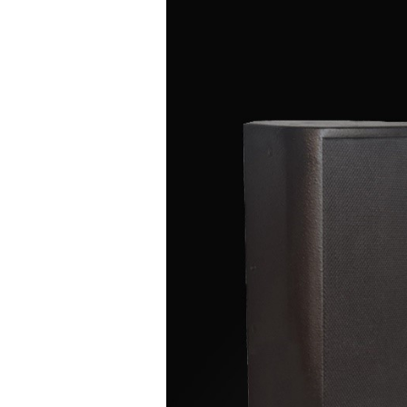
ứ
c
n
g
h
e
n
h
ì
n