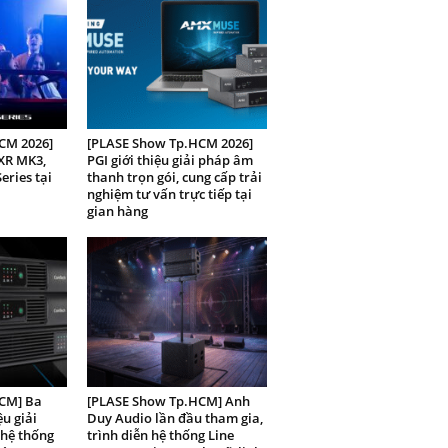
CM 2026]
[PLASE Show Tp.HCM 2026]
XR MK3,
PGI giới thiệu giải pháp âm
ries tại
thanh trọn gói, cung cấp trải
nghiệm tư vấn trực tiếp tại
gian hàng
CM] Ba
[PLASE Show Tp.HCM] Anh
ệu giải
Duy Audio lần đầu tham gia,
 hệ thống
trình diễn hệ thống Line