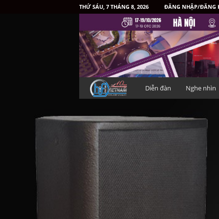
THỨ SÁU, 7 THÁNG 8, 2026
ĐĂNG NHẬP/ĐĂNG 
H
Diễn đàn
Nghe nhìn
i
f
i
V
i
ệ