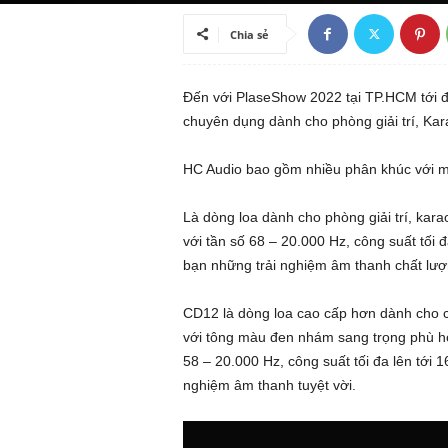
ã
Chia sẻ
h
Đến với PlaseShow 2022 tại TP.HCM tới đ
ộ
chuyên dụng dành cho phòng giải trí, Kar
i
HC Audio bao gồm nhiều phân khúc với mẫ
k
Là dòng loa dành cho phòng giải trí, kar
với tần số 68 – 20.000 Hz, công suất tối
i
bạn những trải nghiệm âm thanh chất lượ
ế
CD12 là dòng loa cao cấp hơn dành cho cá
với tông màu đen nhám sang trọng phù hợp
n
58 – 20.000 Hz, công suất tối đa lên tớ
t
nghiệm âm thanh tuyệt vời.
h