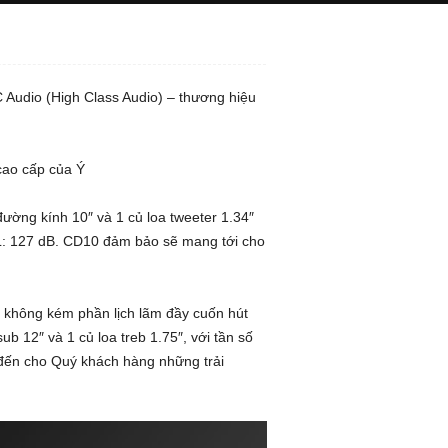
Audio (High Class Audio) – thương hiệu
cao cấp của Ý
đường kính 10″ và 1 củ loa tweeter 1.34″
SPL: 127 dB. CD10 đảm bảo sẽ mang tới cho
g không kém phần lịch lãm đầy cuốn hút
 12″ và 1 củ loa treb 1.75″, với tần số
đến cho Quý khách hàng những trải