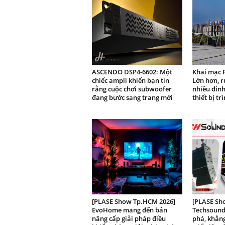
ASCENDO DSP4-6602: Một
Khai mạc 
chiếc ampli khiến bạn tin
Lớn hơn, r
rằng cuộc chơi subwoofer
nhiều đỉnh
đang bước sang trang mới
thiết bị tr
[PLASE Show Tp.HCM 2026]
[PLASE Sh
EvoHome mang đến bản
Techsound
nâng cấp giải pháp điều
phá, khẳng