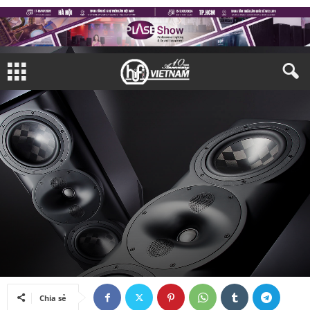
DẠO QUANH THỊ TRƯỜNG
NHÀ PHÂN PHỐI
Bởi
Duy Phúc
-
18/07/2024
Chia sẻ