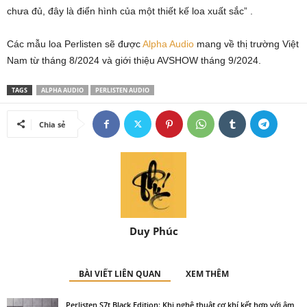
chưa đủ, đây là điển hình của một thiết kế loa xuất sắc” .
Các mẫu loa Perlisten sẽ được
Alpha Audio
mang về thị trường Việt
Nam từ tháng 8/2024 và giới thiệu AVSHOW tháng 9/2024.
TAGS
ALPHA AUDIO
PERLISTEN AUDIO
Chia sẻ
Duy Phúc
BÀI VIẾT LIÊN QUAN
XEM THÊM
Perlisten S7t Black Edition: Khi nghệ thuật cơ khí kết hợp với âm