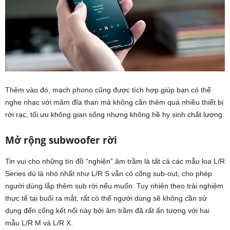
Thêm vào đó, mạch phono cũng được tích hợp giúp bạn có thể
nghe nhạc với mâm đĩa than mà không cần thêm quá nhiều thiết bị
rời rạc, tối ưu không gian sống nhưng không hề hy sinh chất lượng.
Mở rộng subwoofer rời
Tin vui cho những tín đồ “nghiện” âm trầm là tất cả các mẫu loa L/R
Series dù là nhỏ nhất như L/R S vẫn có cổng sub-out, cho phép
người dùng lắp thêm sub rời nếu muốn. Tuy nhiên theo trải nghiệm
thực tế tại buổi ra mắt, rất có thể người dùng sẽ không cần sử
dụng đến cổng kết nối này bởi âm trầm đã rất ấn tượng với hai
mẫu L/R M và L/R X.