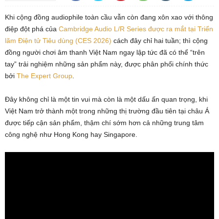
Khi cộng đồng audiophile toàn cầu vẫn còn đang xôn xao với thông
điệp đột phá của
Cambridge Audio L/R Series được ra mắt tại Triển
lãm Điện tử Tiêu dùng (CES 2026)
cách đây chỉ hai tuần; thì cộng
đồng người chơi âm thanh Việt Nam ngay lập tức đã có thể “trên
tay” trải nghiệm những sản phẩm này, được phân phối chính thức
bởi
The Expert Group
.
Đây không chỉ là một tin vui mà còn là một dấu ấn quan trọng, khi
Việt Nam trở thành một trong những thị trường đầu tiên tại châu Á
được tiếp cận sản phẩm, thậm chí sớm hơn cả những trung tâm
công nghệ như Hong Kong hay Singapore.