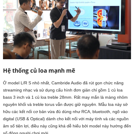
Hệ thống củ loa mạnh mẽ
Ở model L/R S nhỏ nhất, Cambride Audio đã rút gọn chức năng
streaming nhạc và sử dụng cấu hình đơn giản chỉ gồm 1 củ loa
bass 3 inch và 1 củ loa treble 28mm. Rất may mắn là màng nhôm
nguyên khối và treble torus vẫn được giữ nguyên. Mẫu loa này sở
hữu các kết nối cơ bản vừa đủ dùng như RCA, bluetooth, ngõ vào
digital (USB & Optical) dành cho kết nối với máy tính và các nguồn
âm số tiện lợi, điều này cũng khá dễ hiểu bởi model này hướng đến
số đông người chơi mới.