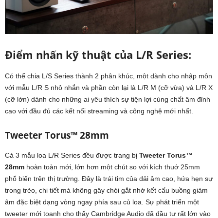
Điểm nhấn kỹ thuật của L/R Series:
Có thể chia L/S Series thành 2 phân khúc, một dành cho nhập môn
với mẫu L/R S nhỏ nhắn và phần còn lại là L/R M (cỡ vừa) và L/R X
(cỡ lớn) dành cho những ai yêu thích sự tiện lợi cùng chất âm đỉnh
cao với đầu đủ các kết nối streaming và công nghệ mới nhất.
Tweeter Torus™ 28mm
Cả 3 mẫu loa L/R Series đều được trang bị
Tweeter Torus™
28mm
hoàn toàn mới, lớn hơn một chút so với kích thuớ 25mm
phổ biến trên thị trường. Đây là trái tim của dải âm cao, hứa hẹn sự
trong trẻo, chi tiết mà không gây chói gắt nhờ kết cấu buồng giảm
âm đặc biệt dạng vòng ngay phía sau củ loa. Sự phát triển một
tweeter mới toanh cho thấy Cambridge Audio đã đầu tư rất lớn vào