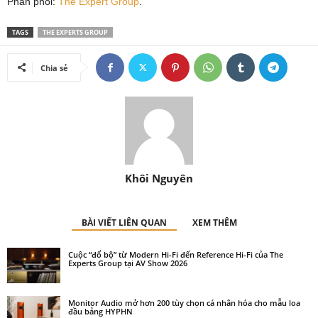
Phân phối:
The Expert Group
.
TAGS
THE EXPERTS GROUP
Chia sẻ
Khôi Nguyên
BÀI VIẾT LIÊN QUAN
XEM THÊM
Cuộc “đổ bộ” từ Modern Hi-Fi đến Reference Hi-Fi của The
Experts Group tại AV Show 2026
Monitor Audio mở hơn 200 tùy chọn cá nhân hóa cho mẫu loa
đầu bảng HYPHN