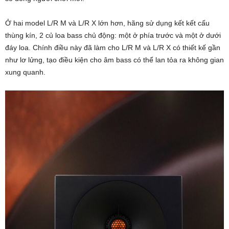
Ở hai model L/R M và L/R X lớn hơn, hãng sử dụng kết kết cấu
thùng kín, 2 củ loa bass chủ động: một ở phía trước và một ở dưới
đáy loa. Chính điều này đã làm cho L/R M và L/R X có thiết kế gần
như lơ lửng, tạo điều kiện cho âm bass có thể lan tỏa ra không gian
xung quanh.