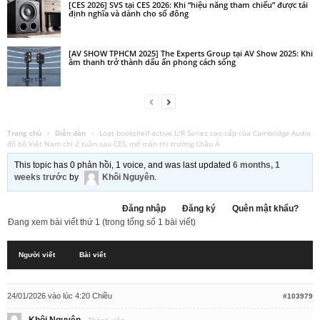
[CES 2026] SVS tại CES 2026: Khi “hiệu năng tham chiếu” được tái
định nghĩa và dành cho số đông
[AV SHOW TPHCM 2025] The Experts Group tại AV Show 2025: Khi
âm thanh trở thành dấu ấn phong cách sống
Trang chủ
›
Diễn đàn
›
Loạt bookshelf active L/R Series cao cấp của Cambridge Audio
đổ bộ Việt Nam chỉ 2 tuần sau CES, mở màn thị trường Châu Á
This topic has 0 phản hồi, 1 voice, and was last updated
6 months, 1
weeks trước
by
Khôi Nguyên
.
Đăng nhập
Đăng ký
Quên mật khẩu?
Đang xem bài viết thứ 1 (trong tổng số 1 bài viết)
Người viết
Bài viết
24/01/2026 vào lúc 4:20 Chiều
#103979
Khôi Nguyên