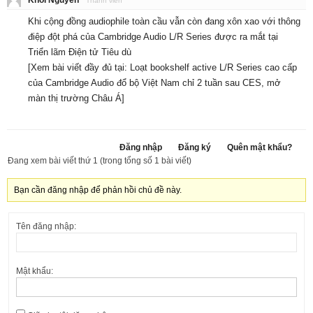
Thành viên
Khi cộng đồng audiophile toàn cầu vẫn còn đang xôn xao với thông
điệp đột phá của Cambridge Audio L/R Series được ra mắt tại
Triển lãm Điện tử Tiêu dù
[Xem bài viết đầy đủ tại:
Loạt bookshelf active L/R Series cao cấp
của Cambridge Audio đổ bộ Việt Nam chỉ 2 tuần sau CES, mở
màn thị trường Châu Á
]
Đăng nhập
Đăng ký
Quên mật khẩu?
Đang xem bài viết thứ 1 (trong tổng số 1 bài viết)
Bạn cần đăng nhập để phản hồi chủ đề này.
Tên đăng nhập:
Mật khẩu: