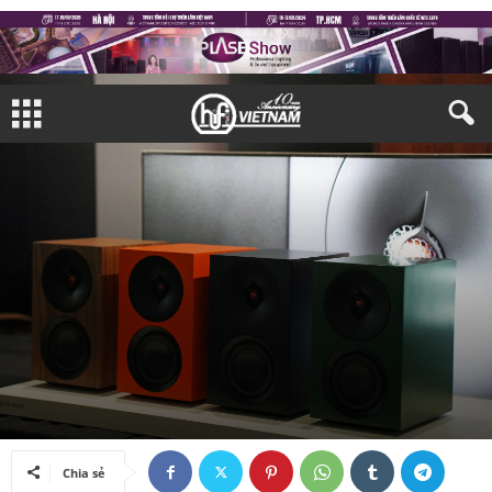
DẠO QUANH THỊ TRƯỜNG
Bởi
Khôi Nguyên
-
24/01/2026
Chia sẻ