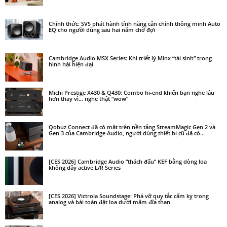
Chính thức: SVS phát hành tính năng cân chỉnh thông minh Auto
EQ cho người dùng sau hai năm chờ đợi
Cambridge Audio MSX Series: Khi triết lý Minx “tái sinh” trong
hình hài hiện đại
Michi Prestige X430 & Q430: Combo hi-end khiến bạn nghe lâu
hơn thay vì… nghe thật “wow”
Qobuz Connect đã có mặt trên nền tảng StreamMagic Gen 2 và
Gen 3 của Cambridge Audio, người dùng thiết bị cũ đã có...
[CES 2026] Cambridge Audio “thách đấu” KEF bằng dòng loa
không dây active L/R Series
[CES 2026] Victrola Soundstage: Phá vỡ quy tắc cấm kỵ trong
analog và bài toán đặt loa dưới mâm đĩa than