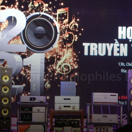
ền thống Audiophiles B
1