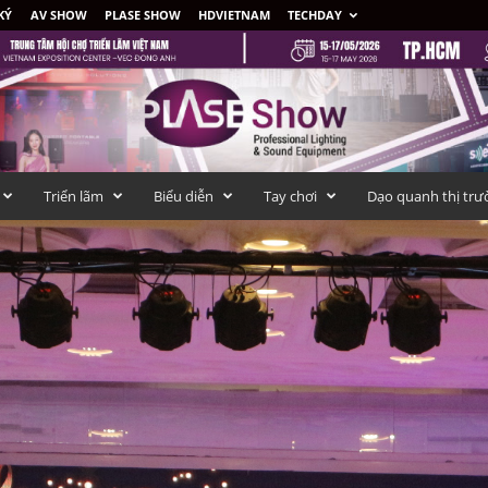
KÝ
AV SHOW
PLASE SHOW
HDVIETNAM
TECHDAY
Triển lãm
Biểu diễn
Tay chơi
Dạo quanh thị trư