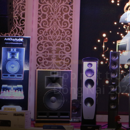
t
N
a
m
TAY CHƠI
TAY CHƠI VIỆT NAM
–
Họp mặt truy
M
Đồng Nai 202
ạ
Bởi
Như Ý
-
26/04/2021
n
g
x