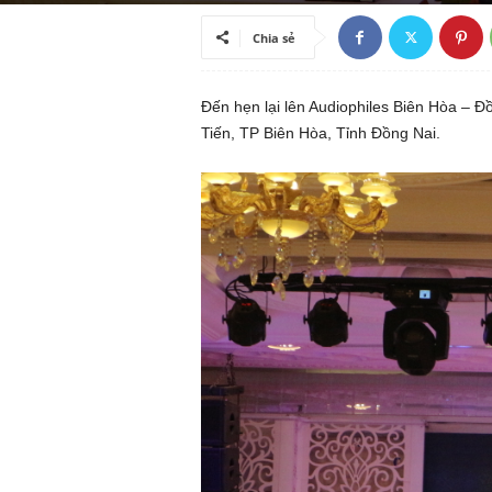
ã
Chia sẻ
h
Đến hẹn lại lên Audiophiles Biên Hòa – 
ộ
Tiến, TP Biên Hòa, Tỉnh Đồng Nai.
i
k
i
ế
n
t
h