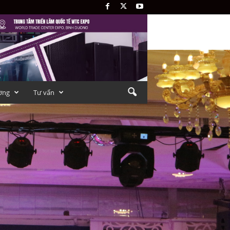
ờng
Tư vấn