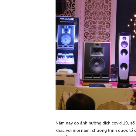
ứ
c
n
g
h
e
n
h
ì
Năm nay do ảnh hưởng dịch covid 19, số 
n
khác với mọi năm, chương trình được tổ c