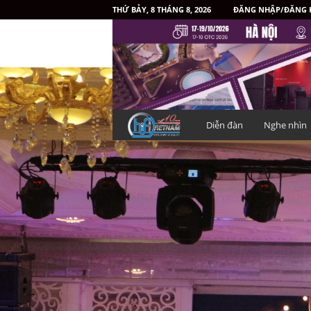
THỨ BẢY, 8 THÁNG 8, 2026
ĐĂNG NHẬP/ĐĂNG 
H
Diễn đàn
Nghe nhìn
i
f
i
V
i
ệ