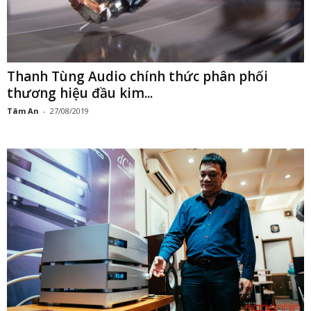
Đầu phát dCS Rossini CD/SACD Transport
trình diện giới Audiophile tại...
Bùi Anh
-
01/04/2019
3
4
5