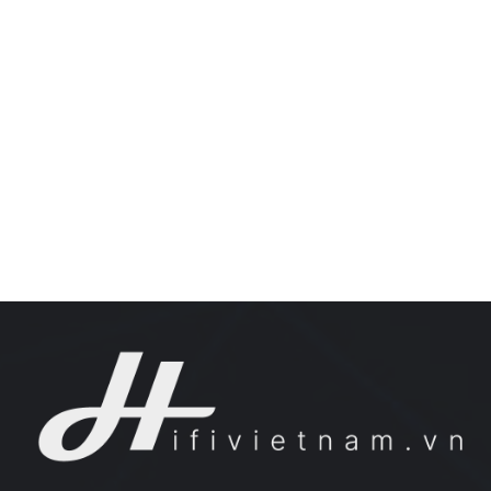
Giấy phép thiết lập MXH số: 231/GP-BTTTT do Bộ thông tin truyền thông
cấp ngày 26/04/2021.
Liên hệ chúng tôi:
support@hifivietnam.vn
NHIỀU CHỦ ĐỀ HƠN