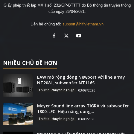
EAW mở rộng dòng Newport với line array
NT208L, subwoofer NT116S...
Thiết bị chuyên nghiệp
03/08/2026
Meyer Sound line array TIGRA và subwoofer
1800-LFC: Hiệu năng dòng...
Thiết bị chuyên nghiệp
03/08/2026
DEVIALET KHUẤY ĐỘNG AV SHOW 2026 VỚI
“ĐỘI HÌNH” ÂM THANH...
Triển lãm trong nước
03/08/2026
MỤC ĐƯỢC QUAN TÂM
3490
Thiết bị nghe nhìn
2532
#Tiêu điểm