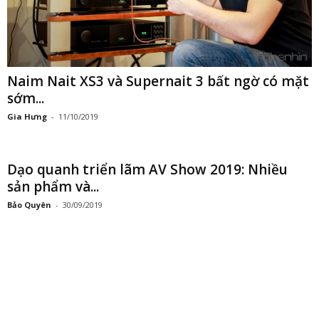
Naim Nait XS3 và Supernait 3 bất ngờ có mặt
sớm...
Gia Hưng
-
11/10/2019
Dạo quanh triển lãm AV Show 2019: Nhiều
sản phẩm và...
Bảo Quyên
-
30/09/2019
[AVSHOW 2019]Mark Levinson Preamp dual-
mono No526 – Nghệ thuật của sự...
Duy Phúc
-
26/09/2019