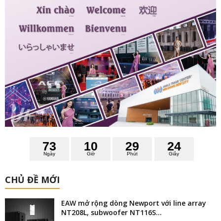
7
3
1
0
2
9
2
3
Ngày
Giờ
Phút
Giây
CHỦ ĐỀ MỚI
EAW mở rộng dòng Newport với line array
NT208L, subwoofer NT116S...
Thiết bị chuyên nghiệp
03/08/2026
Meyer Sound line array TIGRA và subwoofer
1800-LFC: Hiệu năng dòng...
Thiết bị chuyên nghiệp
03/08/2026
DEVIALET KHUẤY ĐỘNG AV SHOW 2026 VỚI
“ĐỘI HÌNH” ÂM THANH...
Triển lãm trong nước
03/08/2026