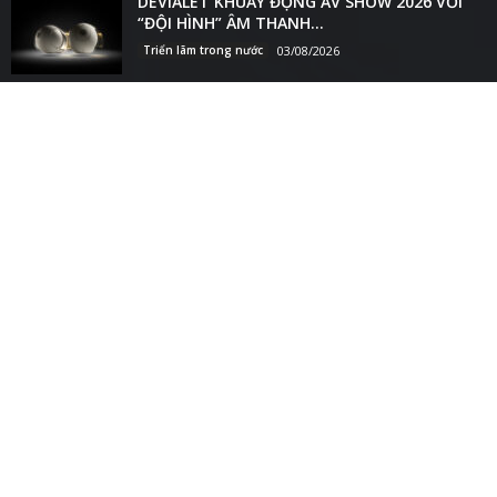
1109
Loa
983
Tai nghe & Loa đi động
907
Ampli & Nguồn phát
730
Thiết bị trình chiếu & Máy ảnh
728
Góc tư vấn
Liên hệ
Thành viên
Quy định & Nội quy
Chính sách bảo mật
Sử dụng cookies
© Hifivietnam 2009-2026.