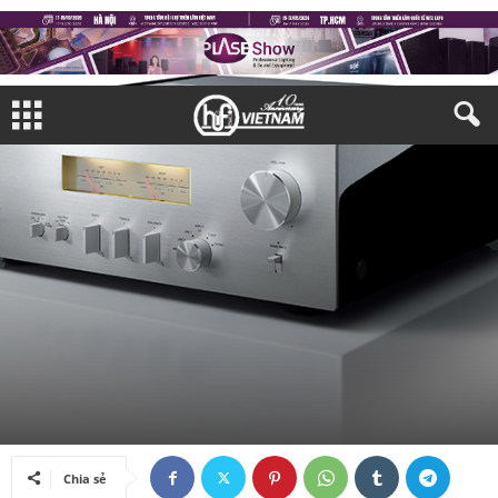
THIẾT BỊ NGHE NHÌN
AMPLI & NGUỒN PHÁT
Bởi
Khánh Ngân
-
25/02/2021
Chia sẻ