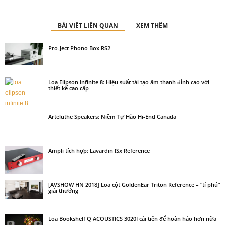
BÀI VIẾT LIÊN QUAN
XEM THÊM
Pro-Ject Phono Box RS2
Loa Elipson Infinite 8: Hiệu suất tái tạo âm thanh đỉnh cao với
thiết kế cao cấp
Arteluthe Speakers: Niềm Tự Hào Hi-End Canada
Ampli tích hợp: Lavardin ISx Reference
[AVSHOW HN 2018] Loa cột GoldenEar Triton Reference – “tỉ phú”
giải thưởng
Loa Bookshelf Q ACOUSTICS 3020I cải tiến để hoàn hảo hơn nữa