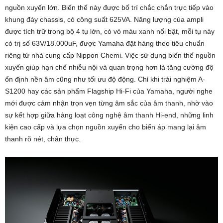
nguồn xuyến lớn. Biến thế này được bố trí chắc chắn trực tiếp vào
khung đáy chassis, có công suất 625VA. Năng lượng của ampli
được tích trữ trong bộ 4 tụ lớn, có vỏ màu xanh nổi bật, mỗi tụ này
có trị số 63V/18.000uF, được Yamaha đặt hàng theo tiêu chuẩn
riêng từ nhà cung cấp Nippon Chemi. Việc sử dụng biến thế nguồn
xuyến giúp hạn chế nhiễu nội và quan trọng hơn là tăng cường độ
ổn định nền âm cũng như tối ưu độ động. Chỉ khi trải nghiệm A-
S1200 hay các sản phẩm Flagship Hi-Fi của Yamaha, người nghe
mới được cảm nhận trọn vẹn từng âm sắc của âm thanh, nhờ vào
sự kết hợp giữa hàng loạt công nghệ âm thanh Hi-end, những linh
kiện cao cấp và lựa chọn nguồn xuyến cho biến áp mang lại âm
thanh rõ nét, chân thực.