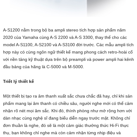
A-S1200 nằm trong bộ ba ampli stereo tích hợp sản phẩm năm
2020 của Yamaha cùng A-S 2200 và A-S 3300, thay thế cho các
model A-S1100, A-S2100 và A-S3100 đời trước. Các mẫu ampli tích
hợp này có cùng ngôn ngữ thiết kế mang phong cách retro-hoài cổ
với nền tảng kỹ thuật dựa trên bộ preampli và power ampli hai kênh
đầu bảng của hãng là C-5000 và M-5000.
Triết lý thiết kế
Một thiết bị tạo ra âm thanh xuất sắc chưa chắc đã hay, chỉ khi sản
phẩm mang lại âm thanh có chiều sâu, người nghe mới có thể cảm
nhận rõ nét mọi âm sắc. Khi đó, thính phòng như mở rộng hơn với
dàn nhạc cùng nghệ sĩ đang biểu diễn ngay trước mặt. Không chỉ
đơn thuần là nghe, đó sẽ là một cảm giác thưởng thức Hi-Fi thực
thụ, bạn không chỉ nghe mà còn cảm nhận từng nhịp điệu và