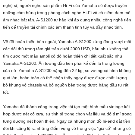
nghệ sĩ, người nghe sản phẩm Hi-Fi của Yamaha sẽ được truyền
những cảm hứng trong phong cách nghe Hi-Fi và cả niềm đam mê
âm nhạc bất tận. A-S1200 tự hào khi áp dụng nhiều công nghệ tiên
tiến để truyền tải chính xác âm thanh tinh túy và đầy nhạc tính.
Về độ hoàn thiện bên ngoài, Yamaha A-S1200 xứng đáng vượt mặt
các đối thủ trong tầm giá trên dưới 2000 USD, hầu như không thể
tìm được một mẫu ampli có độ hoàn thiện chi tiết xuất sắc như
Yamaha A-S1200. Ấn tượng đầu tiên phải kể đến là trọng lượng
của nó. Yamaha A-S1200 nặng đến 22 kg, so với ngoại hình không
quá lớn, hoàn toàn có thể nhận thấy ngay được được chất lượng
bộ khung vỏ chassis và bộ nguồn bên trong được hãng đầu tư rất
tốt.
Yamaha đã thành công trong việc tái tạo một hình mẫu vintage kết
hợp được nét cổ xưa, sự tinh tế trong chọn vật liệu và độ tỉ mỉ trong
từng đường nét hoàn thiện. Ngay cả những món đồ hi-end đắt tiền
đôi khi cũng lộ ra những điểm vụng về trong việc “giả cổ” nhưng có