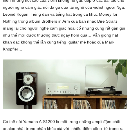
hiện những nốt cao của violin không hề gắt, đẹp ở các dải tạo cho
người nghe cảm giác nổi da gà qua tài nghệ của violist người Nga,
Leonid Kogan. Tiếng đàn và tiếng hát trong ca khúc Money for
Nothing trong album Brothers in Arm của ban nhạc Dire Straits
mang lại cho người nghe cảm giác hoài cổ nhưng cũng rất gần gũi
như thể mới được thưởng thức ngày hôm qua… Vẫn giọng hát
khàn đặc không thể lẫn cùng tiếng guitar mê hoặc của Mark
Knopfler…
Có thể nói Yamaha A-S1200 là một trong những ampli đậm chất
analog nhất trong phân khúc giá với nhiều điểm cộng, từ trong ra