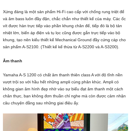
Xứng đáng là một sản phẩm Hi-Fi cao cấp với chống rung triệt để
và âm bass luôn đầy đặn, chắc chắn như thiết kế của máy. Các ốc
vít được hàn trực tiếp vào phần khung chân đế, tiếp đó là bộ tản
nhiệt lớn, biến áp điện và tụ lọc cũng được gắn trực tiếp vào bộ
khung, tạo nên kiểu thiết kế Mechanical Ground đầy cứng cáp cho
sản phẩm A-S2100. (Thiết kế kế thừa từ A-S2200 và A-S3200).
Âm thanh
Yamaha A-S 1200 có chất âm thanh thiên class A với độ tĩnh nền
vượt trội so với hầu hết những ampli cùng phân khúc. Ampli có
không gian âm hình đẹp nhờ vào sự biểu đạt âm thanh một cách
chân thực, bạn không đơn thuần chỉ nghe mà còn được cảm nhận
câu chuyện đằng sau những giai điệu ấy.