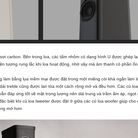
 sợi carbon. Bên trong loa, các tấm nhôm có dạng hình U được ghép lạ
ện tượng rung lắc khi loa hoạt động, nhờ vậy mà âm thanh có phần ổn
ng làm bằng lụa mềm mại được đặt trong một miệng còi khá ngắn làm t
ải treble cũng được lan tỏa một cách rộng mở và đều hơn. Các củ loa w
vẫn đáp ứng tốt về mặt trọng lượng nên dải trung và trầm ấm áp, ngọt
đặc biệt khi củ loa tweeter được đặt ở giữa các củ loa woofer giúp cho
ộng mở hơn.