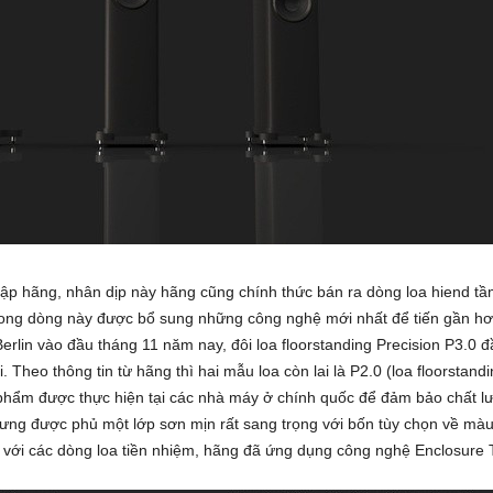
p hãng, nhân dịp này hãng cũng chính thức bán ra dòng loa hiend tầm
rong dòng này được bổ sung những công nghệ mới nhất để tiến gần hơn
Berlin vào đầu tháng 11 năm nay, đôi loa floorstanding Precision P3.0
 Theo thông tin từ hãng thì hai mẫu loa còn lai là P2.0 (loa floorstand
n phẩm được thực hiện tại các nhà máy ở chính quốc để đảm bảo chất l
ng được phủ một lớp sơn mịn rất sang trọng với bốn tùy chọn về màu 
t với các dòng loa tiền nhiệm, hãng đã ứng dụng công nghệ Enclosure T