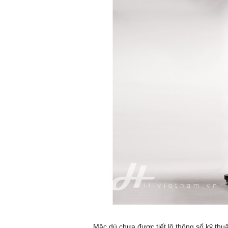
Mặc dù chưa được tiết lộ thông số kỹ thuậ