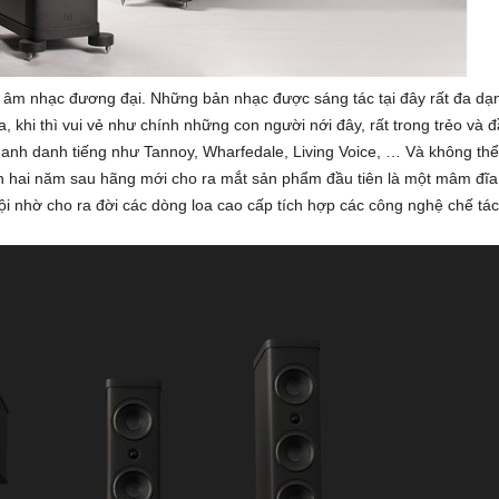
 âm nhạc đương đại. Những bản nhạc được sáng tác tại đây rất đa dạng
 khi thì vui vẻ như chính những con người nới đây, rất trong trẻo và đầ
hanh danh tiếng như Tannoy, Wharfedale, Living Voice, … Và không th
n hai năm sau hãng mới cho ra mắt sản phẩm đầu tiên là một mâm đĩa
 nhờ cho ra đời các dòng loa cao cấp tích hợp các công nghệ chế tác h