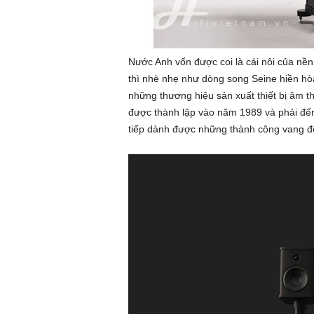
ứ
c
Nước Anh vốn được coi là cái nôi của nền
n
thì nhè nhẹ như dòng song Seine hiền hòa,
những thương hiệu sản xuất thiết bị âm t
g
được thành lập vào năm 1989 và phải đế
tiếp dành được những thành công vang đội
h
e
n
h
ì
n