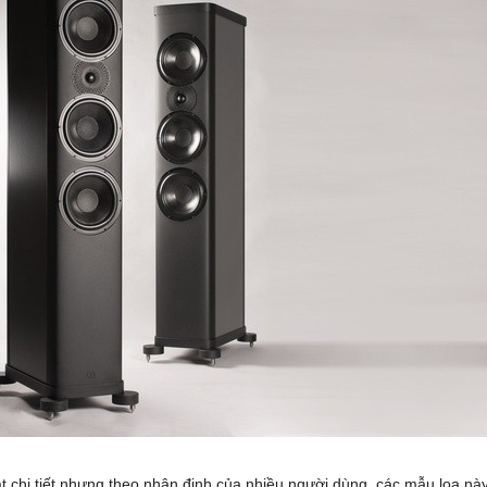
t chi tiết nhưng theo nhận định của nhiều người dùng, các mẫu loa này