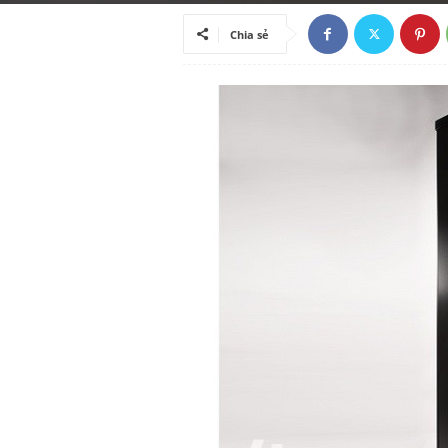
ã
Chia sẻ
h
ộ
i
k
i
ế
n
t
h