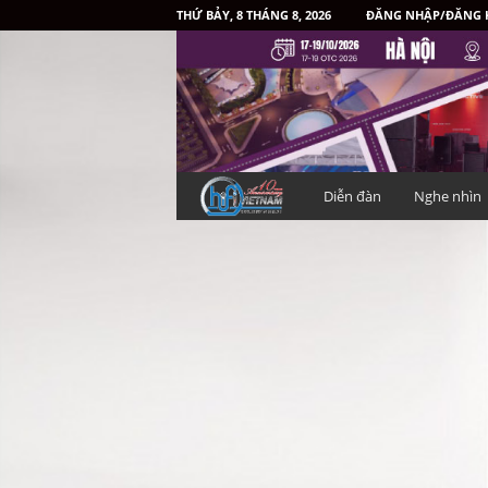
THỨ BẢY, 8 THÁNG 8, 2026
ĐĂNG NHẬP/ĐĂNG 
H
Diễn đàn
Nghe nhìn
i
f
i
V
i
ệ