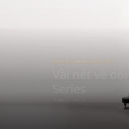
t
N
a
m
#TIÊU ĐIỂM
THIẾT BỊ NGHE NHÌN
–
LOA
Vài nét về dò
M
Series
ạ
Bởi
Mỹ Linh
-
20/02/2019
n
g
x