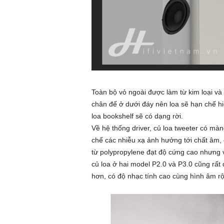
Toàn bộ vỏ ngoài được làm từ kim loại và
chân đế ở dưới đáy nên loa sẽ hạn chế hi
loa bookshelf sẽ có dạng rời.
Về hệ thống driver, củ loa tweeter có mà
chế các nhiễu xạ ảnh hưởng tới chất âm, d
từ polypropylene đạt độ cứng cao nhưng 
củ loa ở hai model P2.0 và P3.0 cũng rất 
hơn, có độ nhạc tính cao cùng hình âm r