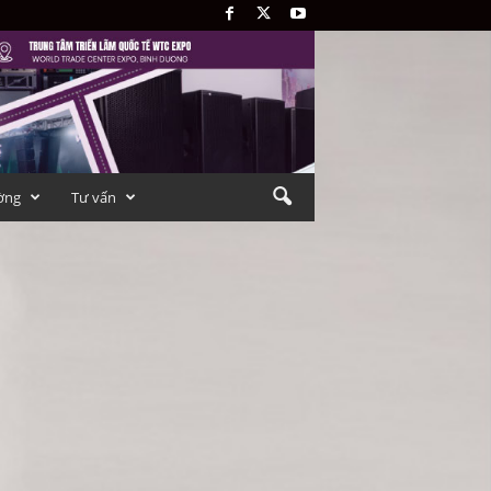
ờng
Tư vấn