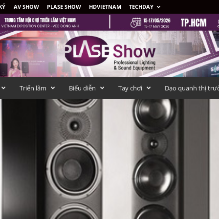
KÝ
AV SHOW
PLASE SHOW
HDVIETNAM
TECHDAY
Triển lãm
Biểu diễn
Tay chơi
Dạo quanh thị trư