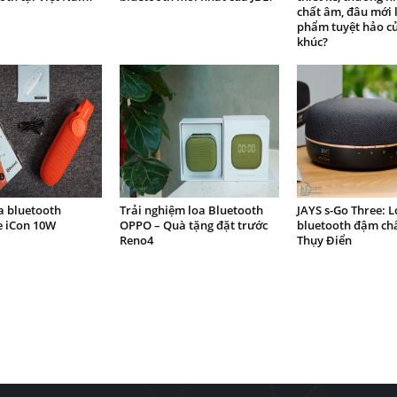
chất âm, đâu mới 
phẩm tuyệt hảo c
khúc?
a bluetooth
Trải nghiệm loa Bluetooth
JAYS s-Go Three: L
 iCon 10W
OPPO – Quà tặng đặt trước
bluetooth đậm ch
Reno4
Thụy Điển