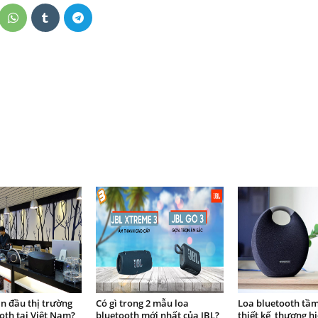
n đầu thị trường
Có gì trong 2 mẫu loa
Loa bluetooth tầm
oth tại Việt Nam?
bluetooth mới nhất của JBL?
thiết kế, thương h