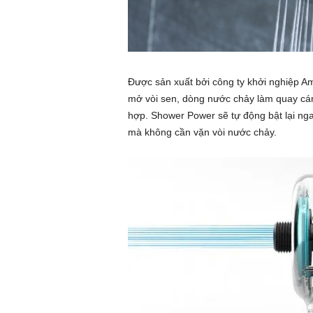
ứ
c
n
Được sản xuất bởi công ty khởi nghiệp A
mở vòi sen, dòng nước chảy làm quay cánh
g
hợp. Shower Power sẽ tự động bật lại ngay
mà không cần vặn vòi nước chảy.
h
e
n
h
ì
n