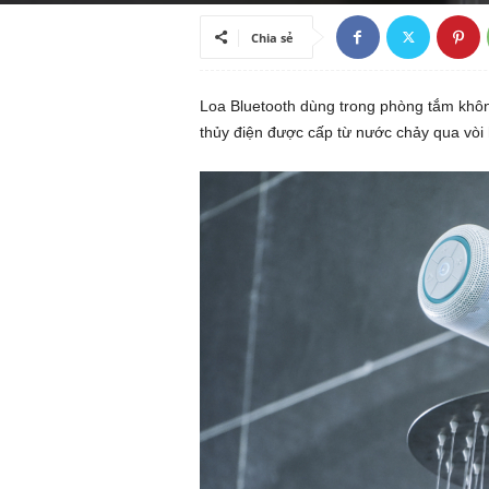
ã
Chia sẻ
h
Loa Bluetooth dùng trong phòng tắm khôn
ộ
thủy điện được cấp từ nước chảy qua vòi
i
k
i
ế
n
t
h