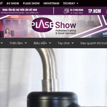
KÝ
AV SHOW
PLASE SHOW
HDVIETNAM
TECHDAY
Triển lãm
Biểu diễn
Tay chơi
Dạo quanh thị trư