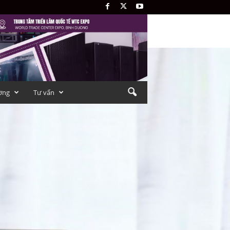
ờng
Tư vấn