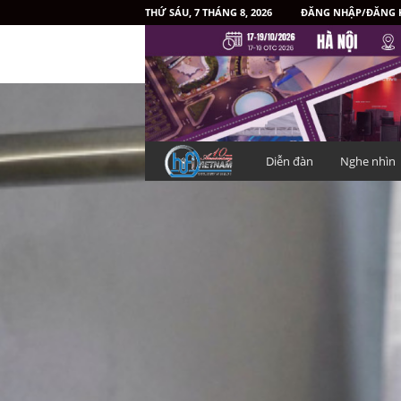
THỨ SÁU, 7 THÁNG 8, 2026
ĐĂNG NHẬP/ĐĂNG 
H
Diễn đàn
Nghe nhìn
i
f
i
V
i
ệ