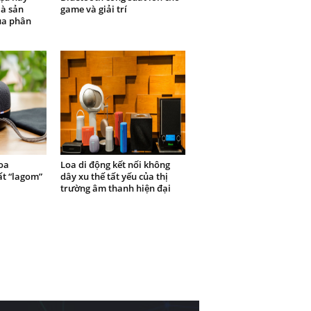
là sản
game và giải trí
ủa phân
oa
Loa di động kết nối không
ất “lagom”
dây xu thế tất yếu của thị
trường âm thanh hiện đại