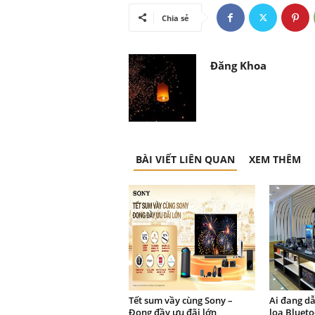
Chia sẻ
Đăng Khoa
BÀI VIẾT LIÊN QUAN
XEM THÊM
Tết sum vầy cùng Sony –
Ai đang dẫ
Đong đầy ưu đãi lớn
loa Blueto