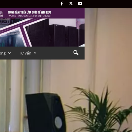
ờng
Tư vấn