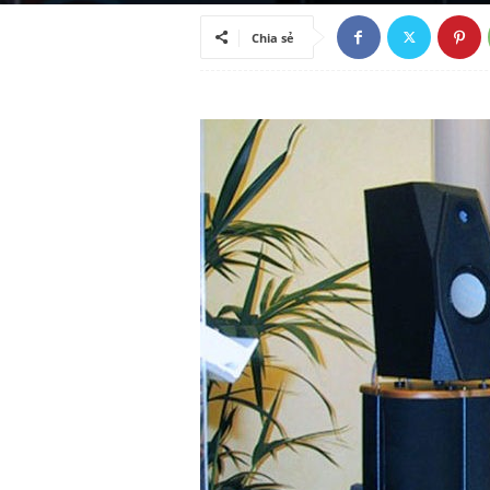
ã
Chia sẻ
h
ộ
i
k
i
ế
n
t
h