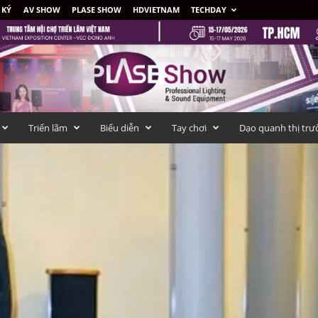
 KÝ
AV SHOW
PLASE SHOW
HDVIETNAM
TECHDAY
Triển lãm
Biểu diễn
Tay chơi
Dạo quanh thị trư