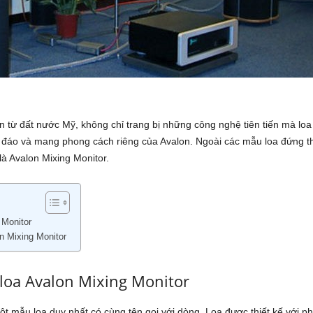
 từ đất nước Mỹ, không chỉ trang bị những công nghệ tiên tiến mà loa 
áo và mang phong cách riêng của Avalon. Ngoài các mẫu loa đứng th
là Avalon Mixing Monitor.
 Monitor
n Mixing Monitor
 loa Avalon Mixing Monitor
t mẫu loa duy nhất có cùng tên gọi với dòng. Loa được thiết kế với p