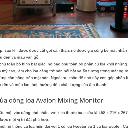
 sau khi được được cắt gọt cẩn thận, nó được gia công bề mặt nhẵn
àu đen và màu vân gỗ.
phủ toàn bộ hình bát giác, nó bao phủ toàn bộ phần củ loa khỏi những 
m mỹ cao, làm cho loa càng trở nên nổi bật và ấn tượng trong mắt ngư
ứng cân bằng trên mặt sàn. Ngoài ra, chân đế nhỏ này còn góp phần k
 rền và méo làm ảnh hưởng đến chất lượng của âm thanh.
ủa dòng loa Avalon Mixing Monitor
ữu một vóc dáng nhỏ nhắn, với kích thước ba chiều là 458 x 216 x 267
ược một vị trí đặt phù hợp.
ột hệ thống củ loa hiện đại với 1 củ loa tweeter và 1 củ loa woofer. 