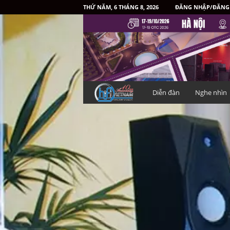
THỨ NĂM, 6 THÁNG 8, 2026
ĐĂNG NHẬP/ĐĂNG
H
Diễn đàn
Nghe nhìn
i
f
i
V
i
ệ