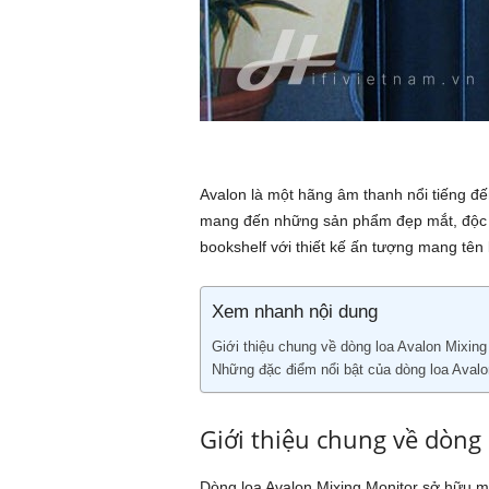
ứ
c
n
g
Avalon là một hãng âm thanh nổi tiếng đến
h
mang đến những sản phẩm đẹp mắt, độc đ
bookshelf với thiết kế ấn tượng mang tên 
e
Xem nhanh nội dung
n
Giới thiệu chung về dòng loa Avalon Mixing
h
Những đặc điểm nổi bật của dòng loa Avalo
ì
Giới thiệu chung về dòng
n
Dòng loa Avalon Mixing Monitor sở hữu mộ