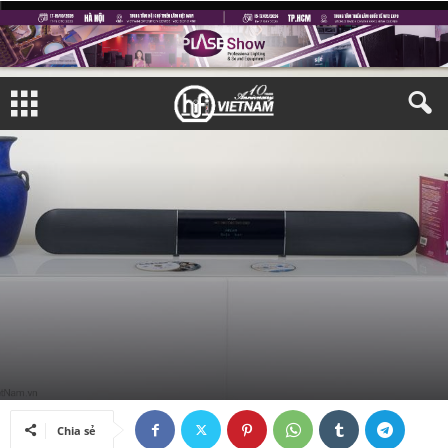
THIẾT BỊ NGHE NHÌN
LOA
Bởi
HiFi Việt Nam
-
04/11/2014
Chia sẻ