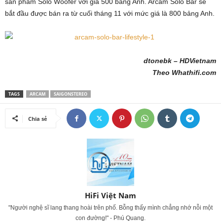
sản phẩm Solo Woofer với giá 500 bảng Anh. Arcam Solo Bar sẽ
bắt đầu được bán ra từ cuối tháng 11 với mức giá là 800 bảng Anh.
dtonebk – HDVietnam
Theo Whathifi.com
TAGS
ARCAM
SAIGONSTEREO
Chia sẻ
HiFi Việt Nam
"Người nghệ sĩ lang thang hoài trên phố. Bỗng thấy mình chẳng nhớ nỗi một
con đường!" - Phú Quang.