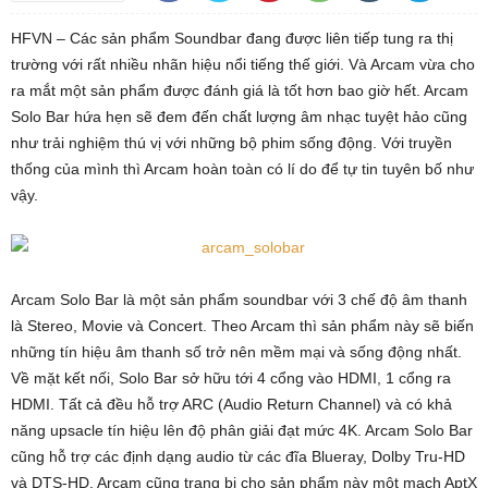
HFVN – Các sản phẩm Soundbar đang được liên tiếp tung ra thị
trường với rất nhiều nhãn hiệu nổi tiếng thế giới. Và Arcam vừa cho
ra mắt một sản phẩm được đánh giá là tốt hơn bao giờ hết. Arcam
Solo Bar hứa hẹn sẽ đem đến chất lượng âm nhạc tuyệt hảo cũng
như trải nghiệm thú vị với những bộ phim sống động. Với truyền
thống của mình thì Arcam hoàn toàn có lí do để tự tin tuyên bố như
vậy.
Arcam Solo Bar là một sản phẩm soundbar với 3 chế độ âm thanh
là Stereo, Movie và Concert. Theo Arcam thì sản phẩm này sẽ biến
những tín hiệu âm thanh số trở nên mềm mại và sống động nhất.
Về mặt kết nối, Solo Bar sở hữu tới 4 cổng vào HDMI, 1 cổng ra
HDMI. Tất cả đều hỗ trợ ARC (Audio Return Channel) và có khả
năng upsacle tín hiệu lên độ phân giải đạt mức 4K. Arcam Solo Bar
cũng hỗ trợ các định dạng audio từ các đĩa Blueray, Dolby Tru-HD
và DTS-HD. Arcam cũng trang bị cho sản phẩm này một mạch AptX