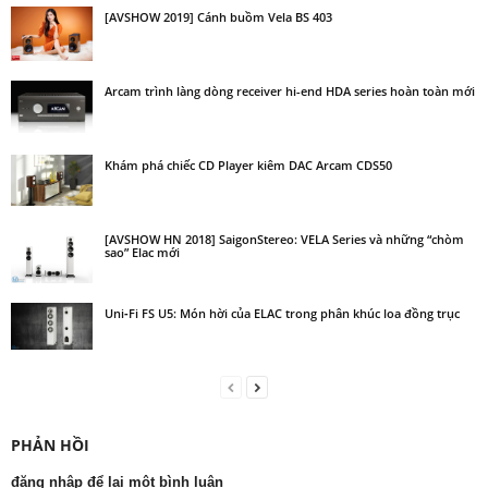
[AVSHOW 2019] Cánh buồm Vela BS 403
Arcam trình làng dòng receiver hi-end HDA series hoàn toàn mới
Khám phá chiếc CD Player kiêm DAC Arcam CDS50
[AVSHOW HN 2018] SaigonStereo: VELA Series và những “chòm
sao” Elac mới
Uni‑Fi FS U5: Món hời của ELAC trong phân khúc loa đồng trục
PHẢN HỒI
đăng nhập để lại một bình luận