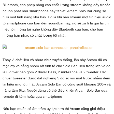
Bluetooth, cho phép nâng cao chất lượng stream không dây từ các
nguồn phát như smartphone hay tablet. Arcam Solo Bar cũng sở
hữu một tính năng khá hay. Đó là khi bạn stream một tín hiệu audio
từ smartphone của bạn đến soundbar này, nó sẽ xử lí là gửi lại tín
hiệu tới những tai nghe không dây Bluetooth của bạn, cho bạn
những bản nhạc có chất lượng tốt nhất.
Thay vì chất liệu vỏ nhựa như truyền thống, lần này Arcam đã có
một lớp vỏ bằng nhôm rất tinh tế cho Solo Bar. Bên trong lớp vỏ đó
là 6 driver bao gồm 2 driver Bass, 2 mid-range và 2 tweeter. Các
driver tweeeter được đặt nghiêng 5 độ so với mặt trước nhằm đem
lại hiệu ứng tốt nhất. Arcam Solo Bar có công suất khoảng 100w và
nặng tầm 6kg. Ngưới dùng có thể điều khiển Arcam Solo Bar qua
remote đi kèm hoặc qua smartphone
Nếu bạn muốn có âm trầm uy lực hơn thì Arcam cũng giới thiệu