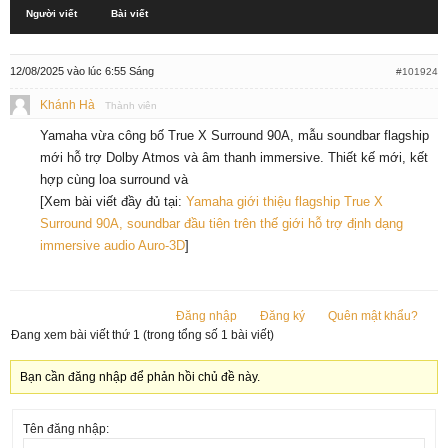
Người viết
Bài viết
12/08/2025 vào lúc 6:55 Sáng
#101924
Khánh Hà
Thành viên
Yamaha vừa công bố True X Surround 90A, mẫu soundbar flagship
mới hỗ trợ Dolby Atmos và âm thanh immersive. Thiết kế mới, kết
hợp cùng loa surround và
[Xem bài viết đầy đủ tại:
Yamaha giới thiệu flagship True X
Surround 90A, soundbar đầu tiên trên thế giới hỗ trợ định dạng
immersive audio Auro-3D
]
Đăng nhập
Đăng ký
Quên mật khẩu?
Đang xem bài viết thứ 1 (trong tổng số 1 bài viết)
Bạn cần đăng nhập để phản hồi chủ đề này.
Tên đăng nhập: