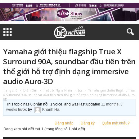
Yamaha giới thiệu flagship True X
Surround 90A, soundbar đầu tiên trên
thế giới hỗ trợ định dạng immersive
audio Auro-3D
Trang chủ
›
Diễn đàn
›
Thiết bị Nghe Nhìn
›
Loa
›
Yamaha giới thiệu flagship True
X Surround 90A, soundbar đầu tiên trên thế giới hỗ trợ định dạng immersive audio Auro-
3D
This topic has 0 phản hồi, 1 voice, and was last updated
11 months, 3
weeks trước
by
Khánh Hà
.
Đăng nhập
Đăng ký
Quên mật khẩu?
Đang xem bài viết thứ 1 (trong tổng số 1 bài viết)