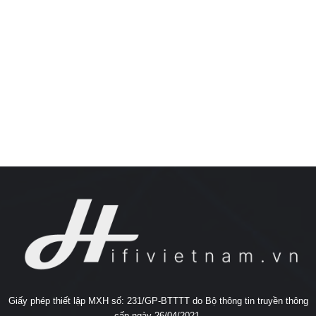
Giấy phép thiết lập MXH số: 231/GP-BTTTT do Bộ thông tin truyền thông
cấp ngày 26/04/2021.