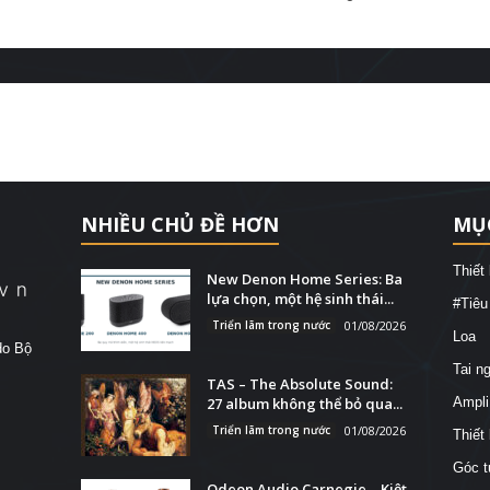
NHIỀU CHỦ ĐỀ HƠN
MỤ
Thiết
New Denon Home Series: Ba
lựa chọn, một hệ sinh thái...
#Tiêu
Triển lãm trong nước
01/08/2026
Loa
do Bộ
Tai n
TAS – The Absolute Sound:
27 album không thể bỏ qua...
Ampli
Triển lãm trong nước
01/08/2026
Thiết
Góc t
Odeon Audio Carnegie – Kiệt