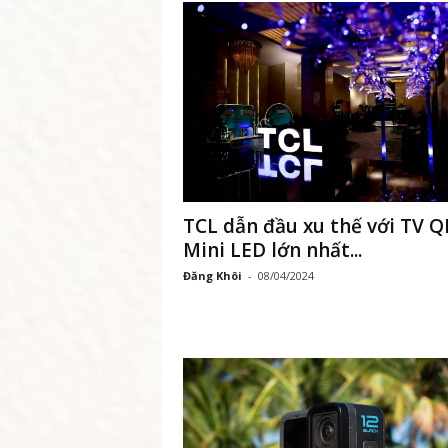
t
N
a
m
–
TCL dẫn đầu xu thế với TV Q
Mini LED lớn nhất...
M
Đăng Khôi
-
08/04/2024
ạ
n
g
x