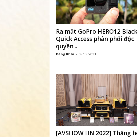
ã
h
Ra mắt GoPro HERO12 Black
ộ
Quick Access phân phối độc
quyền...
i
Đăng Khôi
-
09/09/2023
k
i
ế
n
t
h
[AVSHOW HN 2022] Thăng h