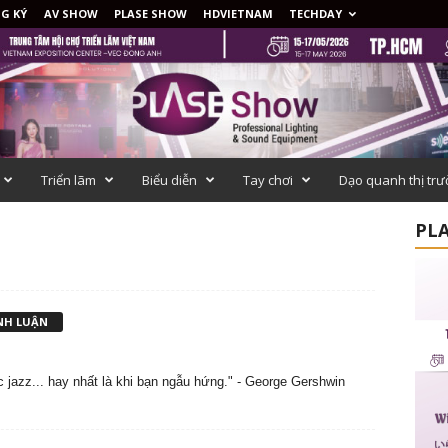
G KÝ
AV SHOW
PLASE SHOW
HDVIETNAM
TECHDAY
Triển lãm
Biểu diễn
Tay chơi
Dạo quanh thị tr
PLA
ÌNH LUẬN
 jazz... hay nhất là khi bạn ngẫu hứng." - George Gershwin