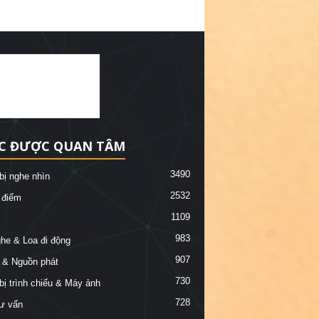
C ĐƯỢC QUAN TÂM
3490
 bị nghe nhìn
2532
 điểm
1109
983
ghe & Loa đi động
907
 & Nguồn phát
730
 bị trình chiếu & Máy ảnh
728
ư vấn