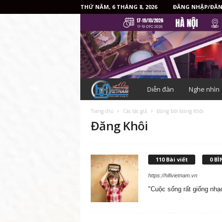
THỨ NĂM, 6 THÁNG 8, 2026
ĐĂNG NHẬP/ĐĂN
H
Diễn đàn
Nghe nhìn
i
Trang chủ
Các tác giả
Đăng bởi Đăng Khôi
Đăng Khôi
f
i
110 Bài viết
0 B
V
https://hifivietnam.vn
"Cuộc sống rất giống nhạc
i
ệ