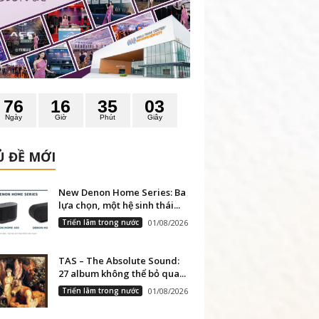
7
6
1
6
3
5
0
2
Ngày
Giờ
Phút
Giây
 ĐỀ MỚI
New Denon Home Series: Ba
lựa chọn, một hệ sinh thái...
Triển lãm trong nước
01/08/2026
TAS – The Absolute Sound:
27 album không thể bỏ qua...
Triển lãm trong nước
01/08/2026