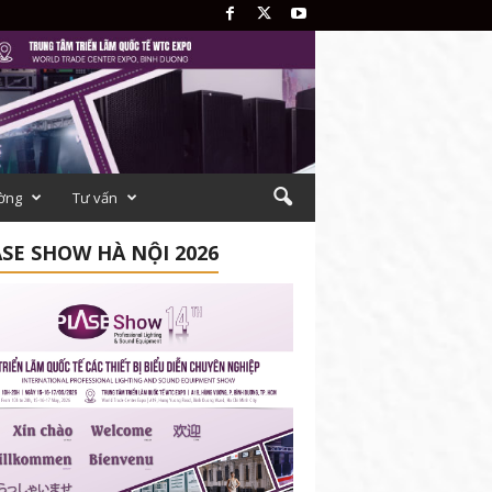
ường
Tư vấn
SE SHOW HÀ NỘI 2026