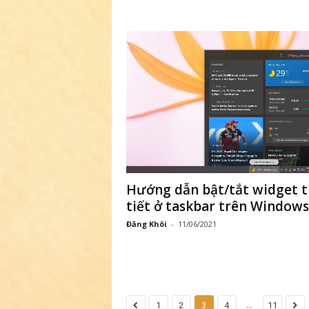
Hướng dẫn bật/tắt widget t
tiết ở taskbar trên Windows
Đăng Khôi
-
11/06/2021
...
1
2
3
4
11