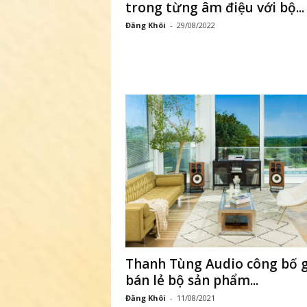
trong từng âm điệu với bộ...
ứ
Đăng Khôi
-
29/08/2022
c
n
g
h
e
n
h
ì
Thanh Tùng Audio công bố g
bán lẻ bộ sản phẩm...
n
Đăng Khôi
-
11/08/2021