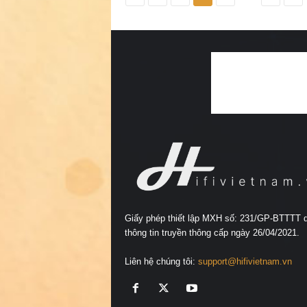
Giấy phép thiết lập MXH số: 231/GP-BTTTT 
thông tin truyền thông cấp ngày 26/04/2021.
Liên hệ chúng tôi:
support@hifivietnam.vn