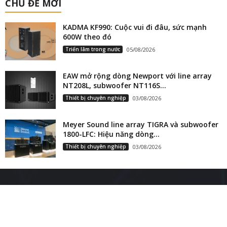
CHỦ ĐỀ MỚI
KADMA KF990: Cuộc vui đi đâu, sức mạnh
600W theo đó
Triển lãm trong nước
05/08/2026
EAW mở rộng dòng Newport với line array
NT208L, subwoofer NT116S...
Thiết bị chuyên nghiệp
03/08/2026
Meyer Sound line array TIGRA và subwoofer
1800-LFC: Hiệu năng dòng...
Thiết bị chuyên nghiệp
03/08/2026