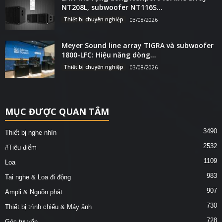
NT208L, subwoofer NT116S...
Thiết bị chuyên nghiệp
03/08/2026
Meyer Sound line array TIGRA và subwoofer
1800-LFC: Hiệu năng dòng...
Thiết bị chuyên nghiệp
03/08/2026
MỤC ĐƯỢC QUAN TÂM
3490
Thiết bị nghe nhìn
2532
#Tiêu điểm
1109
Loa
983
Tai nghe & Loa đi động
907
Ampli & Nguồn phát
730
Thiết bị trình chiếu & Máy ảnh
728
Góc tư vấn