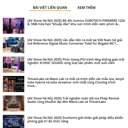
BÀI VIẾT LIÊN QUAN
XEM THÊM
[AV Show Hà Nội 2025] Bộ đôi Sumico EUROTECH PREMIERE 1226
& 1846 hứa hẹn “khuấy đảo” khu vực trình diễn xem phim &...
[AV Show Hà Nội 2025] Lần đầu tiên ra mắt tại Việt Nam bộ giải
mã Reference Digital Music Converter Tidal for Bugatti MC1...
[AV Show Hà Nội 2025] Phúc Giang PGI trình làng không gian trải
nghiệm ICONIC SOUND cùng loạt sản phẩm mới cuối năm
ThivanLabs và Mavis Lab ra mắt và trình diễn các mẫu loa, ampli
tube hybrid và tube streamer mới nhất cùng Chương trình
mua...
[AV Show Hà Nội 2025] Trải nghiệm toàn dải loa Pháp Revival
Audio cùng khuếch đại đèn Mavis Lab và ThivanLabs
[AV Show Hà Nội 2025] EvoHome giới thiệu giải pháp điều khiển
phòng giải trí đa chức năng