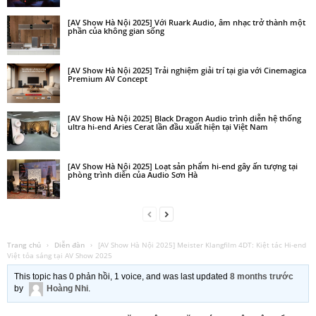
[AV Show Hà Nội 2025] Với Ruark Audio, âm nhạc trở thành một
phần của không gian sống
[AV Show Hà Nội 2025] Trải nghiệm giải trí tại gia với Cinemagica
Premium AV Concept
[AV Show Hà Nội 2025] Black Dragon Audio trình diễn hệ thống
ultra hi-end Aries Cerat lần đầu xuất hiện tại Việt Nam
[AV Show Hà Nội 2025] Loạt sản phẩm hi-end gây ấn tượng tại
phòng trình diễn của Audio Sơn Hà
Trang chủ
›
Diễn đàn
›
[AV Show Hà Nội 2025] Meister Klangfilm 4DT: Kiệt tác Hi-end
Việt tỏa sáng tại AV Show 2025
This topic has 0 phản hồi, 1 voice, and was last updated
8 months trước
by
Hoàng Nhi
.