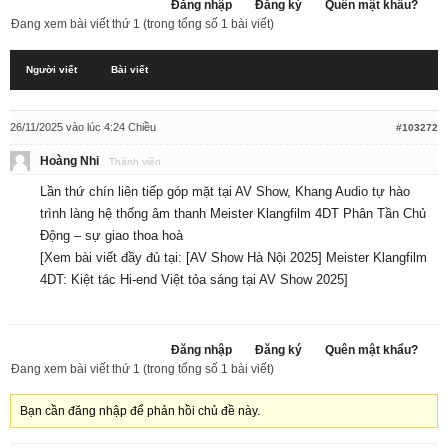
Đăng nhập
Đăng ký
Quên mật khẩu?
Đang xem bài viết thứ 1 (trong tổng số 1 bài viết)
Người viết
Bài viết
26/11/2025 vào lúc 4:24 Chiều
#103272
Hoàng Nhi
Thành viên
Lần thứ chín liên tiếp góp mặt tại AV Show, Khang Audio tự hào
trình làng hệ thống âm thanh Meister Klangfilm 4DT Phân Tần Chủ
Động – sự giao thoa hoà
[Xem bài viết đầy đủ tại:
[AV Show Hà Nội 2025] Meister Klangfilm
4DT: Kiệt tác Hi-end Việt tỏa sáng tại AV Show 2025
]
Đăng nhập
Đăng ký
Quên mật khẩu?
Đang xem bài viết thứ 1 (trong tổng số 1 bài viết)
Bạn cần đăng nhập để phản hồi chủ đề này.