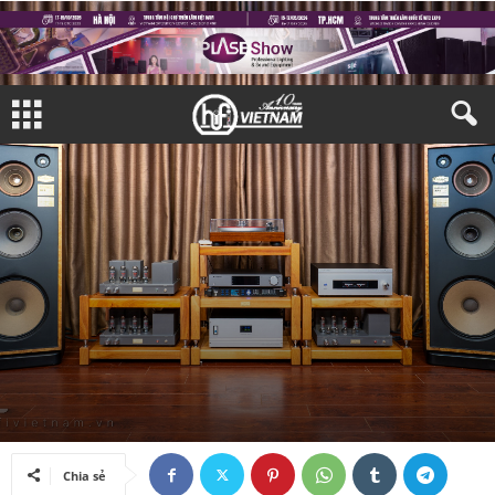
TRIỂN LÃM
TRIỂN LÃM TRONG NƯỚC
Bởi
Hoàng Nhi
-
26/11/2025
Chia sẻ