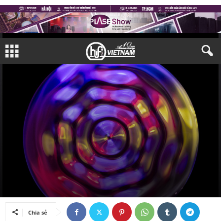
TAY CHƠI
TAY CHƠI THẾ GIỚI
Bởi
Khắc Huy
-
28/02/2019
Chia sẻ