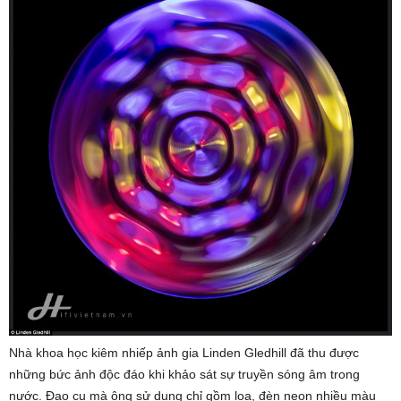
Nhà khoa học kiêm nhiếp ảnh gia Linden Gledhill đã thu được
những bức ảnh độc đáo khi khảo sát sự truyền sóng âm trong
nước. Đạo cụ mà ông sử dụng chỉ gồm loa, đèn neon nhiều màu