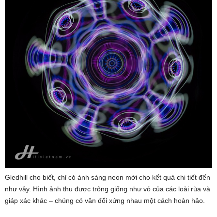
Gledhill cho biết, chỉ có ánh sáng neon mới cho kết quả chi tiết đến
như vậy. Hình ảnh thu được trông giống như vỏ của các loài rùa và
giáp xác khác – chúng có vân đối xứng nhau một cách hoàn hảo.