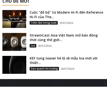
CHỦ ĐỀ MỚI
Cuộc “đổ bộ” từ Modern Hi-Fi đến Reference
Hi-Fi của The...
Triển lãm trong nước
30/07/2026
StreamCast Asia Việt Nam mở bán đồng
thời cùng thế giới...
Loa
30/07/2026
KEF tung teaser hé lộ về mẫu loa mới với
thiết...
Dạo quanh thị trường
28/07/2026