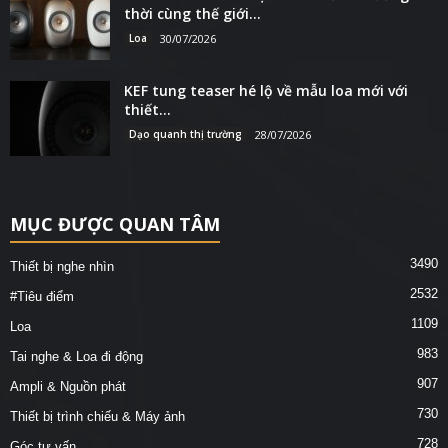
thời cùng thế giới...
Loa
30/07/2026
KEF tung teaser hé lộ về mẫu loa mới với
thiết...
Dạo quanh thị trường
28/07/2026
MỤC ĐƯỢC QUAN TÂM
3490
Thiết bị nghe nhìn
2532
#Tiêu điểm
1109
Loa
983
Tai nghe & Loa đi động
907
Ampli & Nguồn phát
730
Thiết bị trình chiếu & Máy ảnh
728
Góc tư vấn