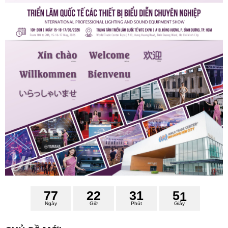
7
7
2
2
3
1
5
0
Ngày
Giờ
Phút
Giây