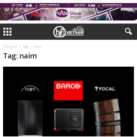
Trang chủ
Tags
Naim
Tag: naim