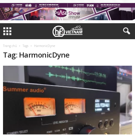
Trang chủ
Tags
HarmonicDyne
Tag: HarmonicDyne