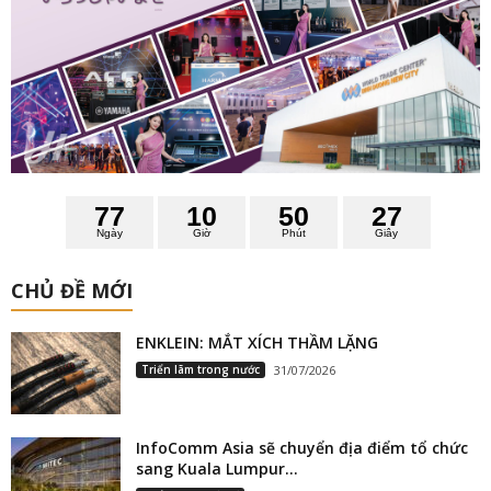
7
7
1
0
5
0
2
6
7
Ngày
Giờ
Phút
Giây
CHỦ ĐỀ MỚI
ENKLEIN: MẮT XÍCH THẦM LẶNG
Triển lãm trong nước
31/07/2026
InfoComm Asia sẽ chuyển địa điểm tổ chức
sang Kuala Lumpur...