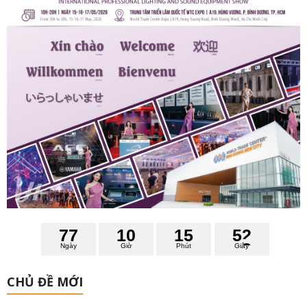
7
7
1
0
1
5
5
1
Ngày
Giờ
Phút
Giây
CHỦ ĐỀ MỚI