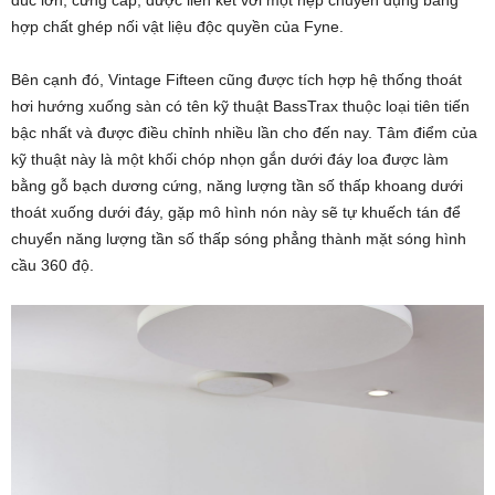
đúc lớn, cứng cáp, được liên kết với một nẹp chuyên dụng bằng
hợp chất ghép nối vật liệu độc quyền của Fyne.
Bên cạnh đó, Vintage Fifteen cũng được tích hợp hệ thống thoát
hơi hướng xuống sàn có tên kỹ thuật BassTrax thuộc loại tiên tiến
bậc nhất và được điều chỉnh nhiều lần cho đến nay. Tâm điểm của
kỹ thuật này là một khối chóp nhọn gắn dưới đáy loa được làm
bằng gỗ bạch dương cứng, năng lượng tần số thấp khoang dưới
thoát xuống dưới đáy, gặp mô hình nón này sẽ tự khuếch tán để
chuyển năng lượng tần số thấp sóng phẳng thành mặt sóng hình
cầu 360 độ.