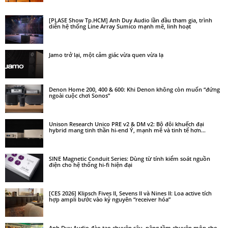
[PLASE Show Tp.HCM] Anh Duy Audio lần đầu tham gia, trình
diễn hệ thống Line Array Sumico mạnh mẽ, linh hoạt
Jamo trở lại, một cảm giác vừa quen vừa lạ
Denon Home 200, 400 & 600: Khi Denon không còn muốn “đứng
ngoài cuộc chơi Sonos”
Unison Research Unico PRE v2 & DM v2: Bộ đôi khuếch đại
hybrid mang tinh thần hi-end Ý, mạnh mẽ và tinh tế hơn...
SINE Magnetic Conduit Series: Dùng từ tính kiểm soát nguồn
điện cho hệ thống hi-fi hiện đại
[CES 2026] Klipsch Fives II, Sevens II và Nines II: Loa active tích
hợp ampli bước vào kỷ nguyên “receiver hóa”
Anh Duy Audio đào tạo chuyên sâu, nâng tầm chuyên môn cho