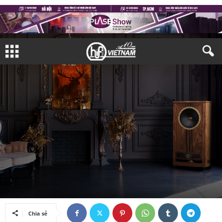
THIẾT BỊ NGHE NHÌN
LOA
Bởi
Nguyên Trịnh
-
18/09/2023
Chia sẻ