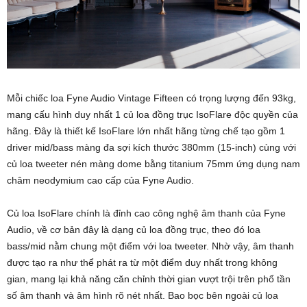
Mỗi chiếc loa Fyne Audio Vintage Fifteen có trọng lượng đến 93kg,
mang cấu hình duy nhất 1 củ loa đồng trục IsoFlare độc quyền của
hãng. Đây là thiết kế IsoFlare lớn nhất hãng từng chế tạo gồm 1
driver mid/bass màng đa sợi kích thước 380mm (15-inch) cùng với
củ loa tweeter nén màng dome bằng titanium 75mm ứng dụng nam
châm neodymium cao cấp của Fyne Audio.
Củ loa IsoFlare chính là đỉnh cao công nghệ âm thanh của Fyne
Audio, về cơ bản đây là dạng củ loa đồng trục, theo đó loa
bass/mid nằm chung một điểm với loa tweeter. Nhờ vậy, âm thanh
được tạo ra như thể phát ra từ một điểm duy nhất trong không
gian, mang lại khả năng căn chỉnh thời gian vượt trội trên phổ tần
số âm thanh và âm hình rõ nét nhất. Bao bọc bên ngoài củ loa