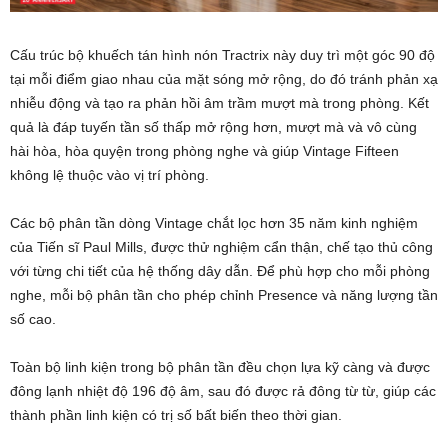
Cấu trúc bộ khuếch tán hình nón Tractrix này duy trì một góc 90 độ
tại mỗi điểm giao nhau của mặt sóng mở rộng, do đó tránh phản xạ
nhiễu động và tạo ra phản hồi âm trầm mượt mà trong phòng. Kết
quả là đáp tuyến tần số thấp mở rộng hơn, mượt mà và vô cùng
hài hòa, hòa quyện trong phòng nghe và giúp Vintage Fifteen
không lệ thuộc vào vị trí phòng.
Các bộ phân tần dòng Vintage chắt lọc hơn 35 năm kinh nghiệm
của Tiến sĩ Paul Mills, được thử nghiệm cẩn thận, chế tạo thủ công
với từng chi tiết của hệ thống dây dẫn. Để phù hợp cho mỗi phòng
nghe, mỗi bộ phân tần cho phép chỉnh Presence và năng lượng tần
số cao.
Toàn bộ linh kiện trong bộ phân tần đều chọn lựa kỹ càng và được
đông lạnh nhiệt độ 196 độ âm, sau đó được rả đông từ từ, giúp các
thành phần linh kiện có trị số bất biến theo thời gian.