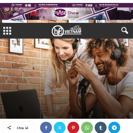
#TIÊU ĐIỂM
THIẾT BỊ NGHE NHÌN
TAI NGHE & LOA ĐI ĐỘNG
Bởi
Bảo Ngọc
-
08/05/2018
Chia sẻ