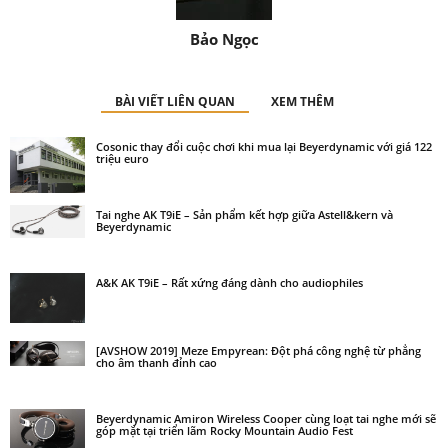
Bảo Ngọc
BÀI VIẾT LIÊN QUAN
XEM THÊM
Cosonic thay đổi cuộc chơi khi mua lại Beyerdynamic với giá 122
triệu euro
Tai nghe AK T9iE – Sản phẩm kết hợp giữa Astell&kern và
Beyerdynamic
A&K AK T9iE – Rất xứng đáng dành cho audiophiles
[AVSHOW 2019] Meze Empyrean: Đột phá công nghệ từ phẳng
cho âm thanh đỉnh cao
Beyerdynamic Amiron Wireless Cooper cùng loạt tai nghe mới sẽ
góp mặt tại triển lãm Rocky Mountain Audio Fest