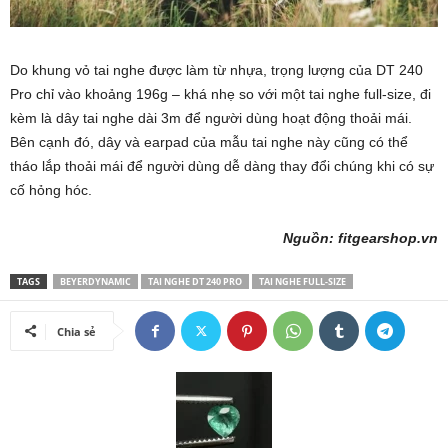
Do khung vỏ tai nghe được làm từ nhựa, trọng lượng của DT 240
Pro chỉ vào khoảng 196g – khá nhẹ so với một tai nghe full-size, đi
kèm là dây tai nghe dài 3m để người dùng hoạt động thoải mái.
Bên cạnh đó, dây và earpad của mẫu tai nghe này cũng có thể
tháo lắp thoải mái để người dùng dễ dàng thay đổi chúng khi có sự
cố hỏng hóc.
Nguồn: fitgearshop.vn
TAGS
BEYERDYNAMIC
TAI NGHE DT 240 PRO
TAI NGHE FULL-SIZE
Chia sẻ