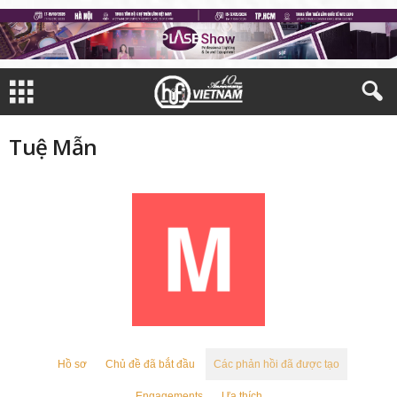
Tuệ Mẫn
Hồ sơ
Chủ đề đã bắt đầu
Các phản hồi đã được tạo
Engagements
Ưa thích