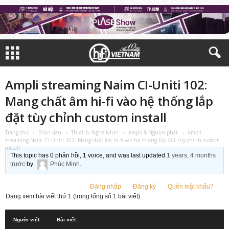
Ampli streaming Naim CI-Uniti 102:
Mang chất âm hi-fi vào hệ thống lắp
đặt tùy chỉnh custom install
Trang chủ
›
Diễn đàn
›
Thiết bị Nghe Nhìn
›
Ampli & Nguồn phát
›
Ampli
streaming Naim CI-Uniti 102: Mang chất âm hi-fi vào hệ thống lắp đặt tùy chỉnh custom
install
This topic has 0 phản hồi, 1 voice, and was last updated
1 years, 4 months
trước
by
Phúc Minh
.
Đăng nhập
Đăng ký
Quên mật khẩu?
Đang xem bài viết thứ 1 (trong tổng số 1 bài viết)
Người viết
Bài viết