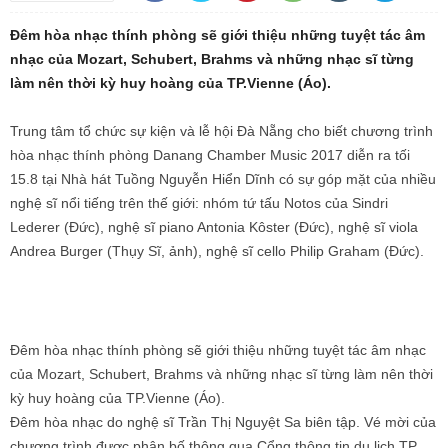
Đêm hòa nhạc thính phòng sẽ giới thiệu những tuyệt tác âm
nhạc của Mozart, Schubert, Brahms và những nhạc sĩ từng
làm nên thời kỳ huy hoàng của TP.Vienne (Áo).
Trung tâm tổ chức sự kiện và lễ hội Đà Nẵng cho biết chương trình
hòa nhạc thính phòng Danang Chamber Music 2017 diễn ra tối
15.8 tại Nhà hát Tuồng Nguyễn Hiển Dĩnh có sự góp mặt của nhiều
nghệ sĩ nổi tiếng trên thế giới: nhóm tứ tấu Notos của Sindri
Lederer (Đức), nghệ sĩ piano Antonia Kôster (Đức), nghệ sĩ viola
Andrea Burger (Thụy Sĩ, ảnh), nghệ sĩ cello Philip Graham (Đức).
Đêm hòa nhạc thính phòng sẽ giới thiệu những tuyệt tác âm nhạc
của Mozart, Schubert, Brahms và những nhạc sĩ từng làm nên thời
kỳ huy hoàng của TP.Vienne (Áo).
Đêm hòa nhạc do nghệ sĩ Trần Thị Nguyệt Sa biên tập. Vé mời của
chương trình được phân bố thông qua Cổng thông tin du lịch TP,