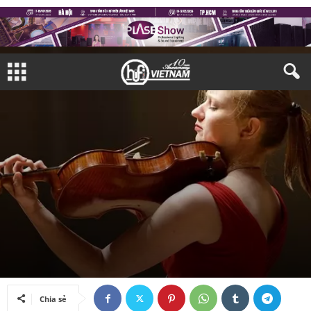
ÂM NHẠC
Bởi
Nam Bình
-
05/08/2017
Chia sẻ