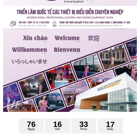
7
6
1
6
3
3
1
6
7
Ngày
Giờ
Phút
Giây