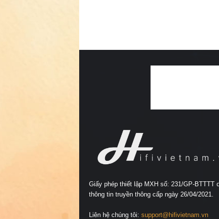
Giấy phép thiết lập MXH số: 231/GP-BTTTT 
thông tin truyền thông cấp ngày 26/04/2021.
Liên hệ chúng tôi:
support@hifivietnam.vn