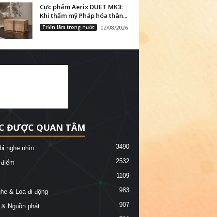
Cực phẩm Aerix DUET MK3:
Khi thẩm mỹ Pháp hóa thân...
Triển lãm trong nước
02/08/2026
C ĐƯỢC QUAN TÂM
3490
 bị nghe nhìn
2532
 điểm
1109
983
ghe & Loa đi động
907
 & Nguồn phát