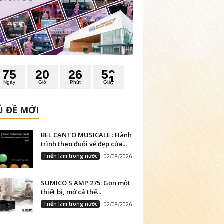
7
5
2
0
2
6
5
0
Ngày
Giờ
Phút
Giây
 ĐỀ MỚI
BEL CANTO MUSICALE : Hành
trình theo đuổi vẻ đẹp của...
Triển lãm trong nước
02/08/2026
SUMICO S AMP 275: Gọn một
thiết bị, mở cả thế...
Triển lãm trong nước
02/08/2026