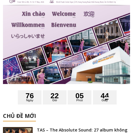
7
6
2
2
0
5
4
3
4
Ngày
Giờ
Phút
Giây
CHỦ ĐỀ MỚI
TAS – The Absolute Sound: 27 album không