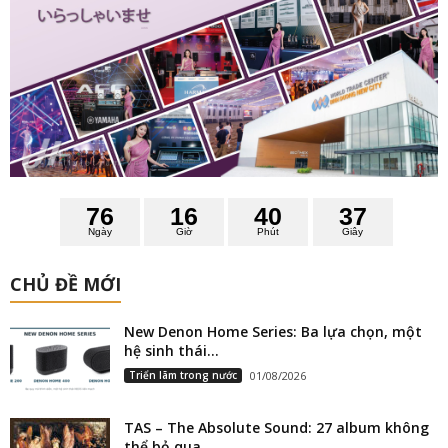
7
6
1
6
4
0
3
6
7
Ngày
Giờ
Phút
Giây
CHỦ ĐỀ MỚI
New Denon Home Series: Ba lựa chọn, một
hệ sinh thái...
Triển lãm trong nước
01/08/2026
TAS – The Absolute Sound: 27 album không
thể bỏ qua...