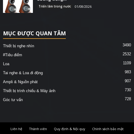
Triển lãm trong nước
01/08/2026
MỤC ĐƯỢC QUAN TÂM
3490
Thiết bị nghe nhìn
2532
#Tiêu điểm
1109
Loa
983
Tai nghe & Loa đi động
907
Ampli & Nguồn phát
730
Thiết bị trình chiếu & Máy ảnh
728
Góc tư vấn
Liên hệ
Thành viên
Quy định & Nội quy
Chính sách bảo mật